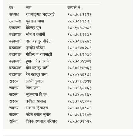
पद
नाम
सम्पर्क नं.
अध्यक्ष
रुक्माङ्गत भट्टराई
९८५७०८१८२९
उपाध्यक्ष
युवराज थापा
९८५७०८१८३१
प्रवक्ता
देवेन्द्र पुन
९८४९०१८७८१
वडाध्यक्ष
सोम ब दर्लामी
९८५७०६९८४१
वडाध्यक्ष
दान बहादुर पौडेल
९८५७०६२५४८
वडाध्यक्ष
प्रदीप पौडेल
९८४७१००२८८
वडाध्यक्ष
गोविन्द ब रायमाझी
९८५७०६२२४२
वडाध्यक्ष
हुमान सिंह कार्की
९८५७०३४७०७
वडाध्यक्ष
दोम बहादुर घर्ती
९८६०६९७७६३
वडाध्यक्ष
रेम बहादुर राना
९८४०४५७९७८
सदस्य
लक्ष्मी कुमाल
९८४७१६८७१७
सदस्य
गिता राना
९८४७१६८०६३
सदस्य
सुकमाया वि.क.
९८६७४००८६४
सदस्य
कविता खनाल
९८६७१५६२०९
सदस्य
लक्ष्मण हिताङ्ग
९८५७०६०८८१
सदस्य
महेश बराल सुनार
९८५७०६२८०७
सचिव
विबेक रणपाल परियार
९८५७०७२०२५