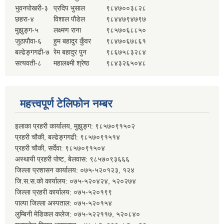
भुवनपोखरी-३
प्रदिप भुसाल
९८४७००३८२८
छहरा-४
विशाल पौडेल
९८४४७९४७९७
मुझुङ्ग-५
लक्ष्मण राना
९८५७०६८८५०
जुठापौवा-६
हुम बहादुर कुँवर
९८४७०६७८६१
बल्ढेङ्गगढी-७
रेम बहादुर पुन
९८६७५८३२८४
सत्यवती-८
महालक्ष्मी श्रेष्ठ
९८४३२६५०४८
महत्त्वपूर्ण टेलिफोन नम्बर
इलाका प्रहरी कार्यालय, मुझुङ्ग: ९८५७०९१५०२
प्रहरी चौकी, बल्ढेङ्गगढी: ९८५७०९१५१४
प्रहरी चौकी, सर्देवा: ९८५७०९१५०४
अस्थायी प्रहरी पोष्ट, बेलवास: ९८५७०९३६६६
जिल्ला प्रशासन कार्यालय: ०७५-५२०१२३, १२४
जि.स.स.को कार्यालय: ०७५-५२०४२४, ५२०२७४
जिल्ला प्रहरी कार्यालय: ०७५-५२०१९९
पाल्पा जिल्ला अस्पताल: ०७५-५२०१५४
लुम्बिनी मेडिकल कलेज: ०७५-५२२११७, ५२०८४०