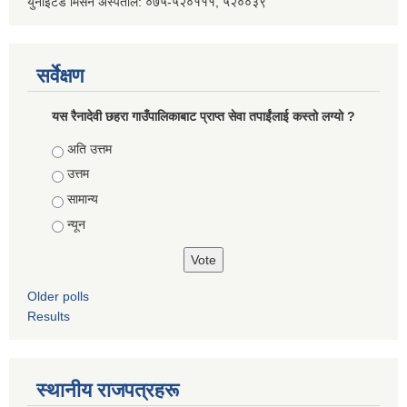
युनाइटेड मिसन अस्पताल: ०७५-५२०१११, ५२००३९
सर्वेक्षण
यस रैनादेवी छहरा गाउँपालिकाबाट प्राप्त सेवा तपाईंलाई कस्तो लग्यो ?
Choices
अति उत्तम
उत्तम
सामान्य
न्यून
Older polls
Results
स्थानीय राजपत्रहरू