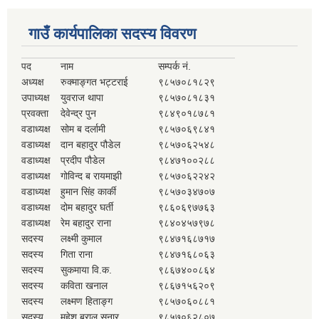
गाउँ कार्यपालिका सदस्य विवरण
पद
नाम
सम्पर्क नं.
अध्यक्ष
रुक्माङ्गत भट्टराई
९८५७०८१८२९
उपाध्यक्ष
युवराज थापा
९८५७०८१८३१
प्रवक्ता
देवेन्द्र पुन
९८४९०१८७८१
वडाध्यक्ष
सोम ब दर्लामी
९८५७०६९८४१
वडाध्यक्ष
दान बहादुर पौडेल
९८५७०६२५४८
वडाध्यक्ष
प्रदीप पौडेल
९८४७१००२८८
वडाध्यक्ष
गोविन्द ब रायमाझी
९८५७०६२२४२
वडाध्यक्ष
हुमान सिंह कार्की
९८५७०३४७०७
वडाध्यक्ष
दोम बहादुर घर्ती
९८६०६९७७६३
वडाध्यक्ष
रेम बहादुर राना
९८४०४५७९७८
सदस्य
लक्ष्मी कुमाल
९८४७१६८७१७
सदस्य
गिता राना
९८४७१६८०६३
सदस्य
सुकमाया वि.क.
९८६७४००८६४
सदस्य
कविता खनाल
९८६७१५६२०९
सदस्य
लक्ष्मण हिताङ्ग
९८५७०६०८८१
सदस्य
महेश बराल सुनार
९८५७०६२८०७