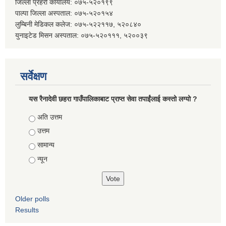
जिल्ला प्रहरी कार्यालय: ०७५-५२०१९९
पाल्पा जिल्ला अस्पताल: ०७५-५२०१५४
लुम्बिनी मेडिकल कलेज: ०७५-५२२११७, ५२०८४०
युनाइटेड मिसन अस्पताल: ०७५-५२०१११, ५२००३९
सर्वेक्षण
यस रैनादेवी छहरा गाउँपालिकाबाट प्राप्त सेवा तपाईंलाई कस्तो लग्यो ?
Choices
अति उत्तम
उत्तम
सामान्य
न्यून
Older polls
Results