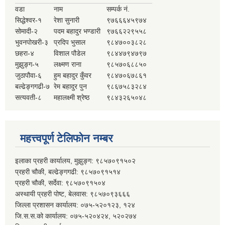
वडा
नाम
सम्पर्क नं.
सिद्धेश्वर-१
रेशा सुनारी
९७६६६४५९७४
सोमादी-२
पदम बहादुर भण्डारी
९७६६२२९५५८
भुवनपोखरी-३
प्रदिप भुसाल
९८४७००३८२८
छहरा-४
विशाल पौडेल
९८४४७९४७९७
मुझुङ्ग-५
लक्ष्मण राना
९८५७०६८८५०
जुठापौवा-६
हुम बहादुर कुँवर
९८४७०६७८६१
बल्ढेङ्गगढी-७
रेम बहादुर पुन
९८६७५८३२८४
सत्यवती-८
महालक्ष्मी श्रेष्ठ
९८४३२६५०४८
महत्त्वपूर्ण टेलिफोन नम्बर
इलाका प्रहरी कार्यालय, मुझुङ्ग: ९८५७०९१५०२
प्रहरी चौकी, बल्ढेङ्गगढी: ९८५७०९१५१४
प्रहरी चौकी, सर्देवा: ९८५७०९१५०४
अस्थायी प्रहरी पोष्ट, बेलवास: ९८५७०९३६६६
जिल्ला प्रशासन कार्यालय: ०७५-५२०१२३, १२४
जि.स.स.को कार्यालय: ०७५-५२०४२४, ५२०२७४