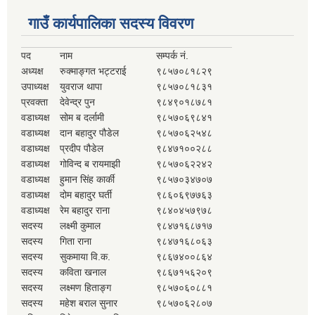
गाउँ कार्यपालिका सदस्य विवरण
पद
नाम
सम्पर्क नं.
अध्यक्ष
रुक्माङ्गत भट्टराई
९८५७०८१८२९
उपाध्यक्ष
युवराज थापा
९८५७०८१८३१
प्रवक्ता
देवेन्द्र पुन
९८४९०१८७८१
वडाध्यक्ष
सोम ब दर्लामी
९८५७०६९८४१
वडाध्यक्ष
दान बहादुर पौडेल
९८५७०६२५४८
वडाध्यक्ष
प्रदीप पौडेल
९८४७१००२८८
वडाध्यक्ष
गोविन्द ब रायमाझी
९८५७०६२२४२
वडाध्यक्ष
हुमान सिंह कार्की
९८५७०३४७०७
वडाध्यक्ष
दोम बहादुर घर्ती
९८६०६९७७६३
वडाध्यक्ष
रेम बहादुर राना
९८४०४५७९७८
सदस्य
लक्ष्मी कुमाल
९८४७१६८७१७
सदस्य
गिता राना
९८४७१६८०६३
सदस्य
सुकमाया वि.क.
९८६७४००८६४
सदस्य
कविता खनाल
९८६७१५६२०९
सदस्य
लक्ष्मण हिताङ्ग
९८५७०६०८८१
सदस्य
महेश बराल सुनार
९८५७०६२८०७