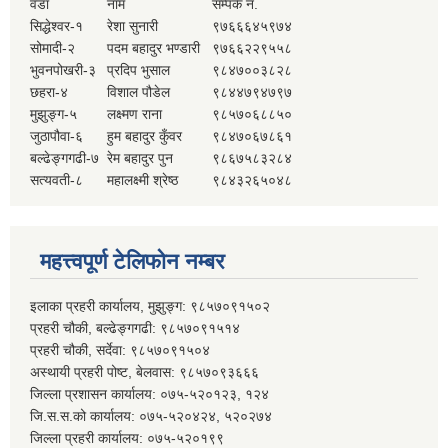
वडा
नाम
सम्पर्क नं.
सिद्धेश्वर-१
रेशा सुनारी
९७६६६४५९७४
सोमादी-२
पदम बहादुर भण्डारी
९७६६२२९५५८
भुवनपोखरी-३
प्रदिप भुसाल
९८४७००३८२८
छहरा-४
विशाल पौडेल
९८४४७९४७९७
मुझुङ्ग-५
लक्ष्मण राना
९८५७०६८८५०
जुठापौवा-६
हुम बहादुर कुँवर
९८४७०६७८६१
बल्ढेङ्गगढी-७
रेम बहादुर पुन
९८६७५८३२८४
सत्यवती-८
महालक्ष्मी श्रेष्ठ
९८४३२६५०४८
महत्त्वपूर्ण टेलिफोन नम्बर
इलाका प्रहरी कार्यालय, मुझुङ्ग: ९८५७०९१५०२
प्रहरी चौकी, बल्ढेङ्गगढी: ९८५७०९१५१४
प्रहरी चौकी, सर्देवा: ९८५७०९१५०४
अस्थायी प्रहरी पोष्ट, बेलवास: ९८५७०९३६६६
जिल्ला प्रशासन कार्यालय: ०७५-५२०१२३, १२४
जि.स.स.को कार्यालय: ०७५-५२०४२४, ५२०२७४
जिल्ला प्रहरी कार्यालय: ०७५-५२०१९९