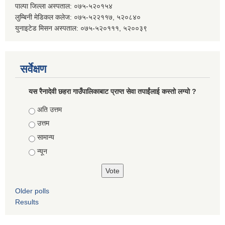
पाल्पा जिल्ला अस्पताल: ०७५-५२०१५४
लुम्बिनी मेडिकल कलेज: ०७५-५२२११७, ५२०८४०
युनाइटेड मिसन अस्पताल: ०७५-५२०१११, ५२००३९
सर्वेक्षण
यस रैनादेवी छहरा गाउँपालिकाबाट प्राप्त सेवा तपाईंलाई कस्तो लग्यो ?
Choices
अति उत्तम
उत्तम
सामान्य
न्यून
Older polls
Results