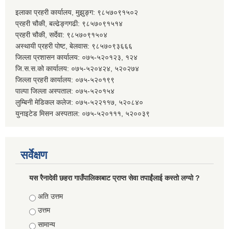
इलाका प्रहरी कार्यालय, मुझुङ्ग: ९८५७०९१५०२
प्रहरी चौकी, बल्ढेङ्गगढी: ९८५७०९१५१४
प्रहरी चौकी, सर्देवा: ९८५७०९१५०४
अस्थायी प्रहरी पोष्ट, बेलवास: ९८५७०९३६६६
जिल्ला प्रशासन कार्यालय: ०७५-५२०१२३, १२४
जि.स.स.को कार्यालय: ०७५-५२०४२४, ५२०२७४
जिल्ला प्रहरी कार्यालय: ०७५-५२०१९९
पाल्पा जिल्ला अस्पताल: ०७५-५२०१५४
लुम्बिनी मेडिकल कलेज: ०७५-५२२११७, ५२०८४०
युनाइटेड मिसन अस्पताल: ०७५-५२०१११, ५२००३९
सर्वेक्षण
यस रैनादेवी छहरा गाउँपालिकाबाट प्राप्त सेवा तपाईंलाई कस्तो लग्यो ?
Choices
अति उत्तम
उत्तम
सामान्य