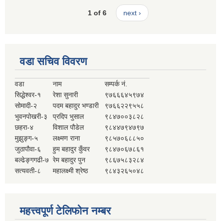
1 of 6
next ›
वडा सचिव विवरण
वडा
नाम
सम्पर्क नं.
सिद्धेश्वर-१
रेशा सुनारी
९७६६६४५९७४
सोमादी-२
पदम बहादुर भण्डारी
९७६६२२९५५८
भुवनपोखरी-३
प्रदिप भुसाल
९८४७००३८२८
छहरा-४
विशाल पौडेल
९८४४७९४७९७
मुझुङ्ग-५
लक्ष्मण राना
९८५७०६८८५०
जुठापौवा-६
हुम बहादुर कुँवर
९८४७०६७८६१
बल्ढेङ्गगढी-७
रेम बहादुर पुन
९८६७५८३२८४
सत्यवती-८
महालक्ष्मी श्रेष्ठ
९८४३२६५०४८
महत्त्वपूर्ण टेलिफोन नम्बर