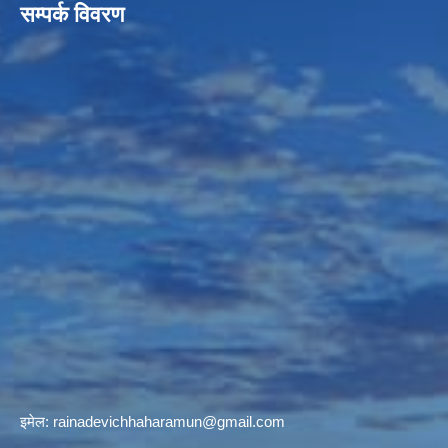
सम्पर्क विवरण
इमेल:
rainadevichhaharamun@gmail.com