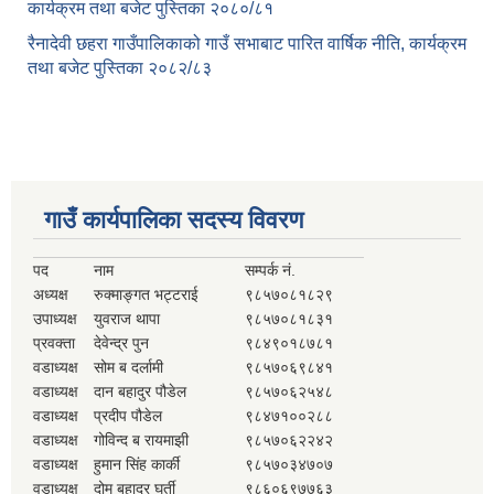
कार्यक्रम तथा बजेट पुस्तिका २०८०/८१
रैनादेवी छहरा गाउँपालिकाको गाउँ सभाबाट पारित वार्षिक नीति, कार्यक्रम
तथा बजेट पुस्तिका २०८२/८३
गाउँ कार्यपालिका सदस्य विवरण
पद
नाम
सम्पर्क नं.
अध्यक्ष
रुक्माङ्गत भट्टराई
९८५७०८१८२९
उपाध्यक्ष
युवराज थापा
९८५७०८१८३१
प्रवक्ता
देवेन्द्र पुन
९८४९०१८७८१
वडाध्यक्ष
सोम ब दर्लामी
९८५७०६९८४१
वडाध्यक्ष
दान बहादुर पौडेल
९८५७०६२५४८
वडाध्यक्ष
प्रदीप पौडेल
९८४७१००२८८
वडाध्यक्ष
गोविन्द ब रायमाझी
९८५७०६२२४२
वडाध्यक्ष
हुमान सिंह कार्की
९८५७०३४७०७
वडाध्यक्ष
दोम बहादुर घर्ती
९८६०६९७७६३