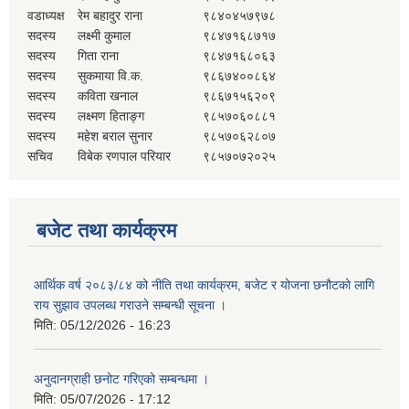
वडाध्यक्ष
रेम बहादुर राना
९८४०४५७९७८
सदस्य
लक्ष्मी कुमाल
९८४७१६८७१७
सदस्य
गिता राना
९८४७१६८०६३
सदस्य
सुकमाया वि.क.
९८६७४००८६४
सदस्य
कविता खनाल
९८६७१५६२०९
सदस्य
लक्ष्मण हिताङ्ग
९८५७०६०८८१
सदस्य
महेश बराल सुनार
९८५७०६२८०७
सचिव
विबेक रणपाल परियार
९८५७०७२०२५
बजेट तथा कार्यक्रम
आर्थिक वर्ष २०८३/८४ को नीति तथा कार्यक्रम, बजेट र योजना छनौटको लागि
राय सुझाव उपलब्ध गराउने सम्बन्धी सूचना ।
मिति:
05/12/2026 - 16:23
अनुदानग्राही छनोट गरिएको सम्बन्धमा ।
मिति:
05/07/2026 - 17:12