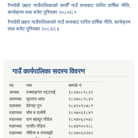
रैनादेवी छहरा गाउँपालिकाको सातौँ गाउँ सभाबाट पारित वार्षिक नीति,
कार्यक्रम तथा बजेट पुस्तिका २०८०/८१
रैनादेवी छहरा गाउँपालिकाको गाउँ सभाबाट पारित वार्षिक नीति, कार्यक्रम
तथा बजेट पुस्तिका २०८२/८३
गाउँ कार्यपालिका सदस्य विवरण
पद
नाम
सम्पर्क नं.
अध्यक्ष
रुक्माङ्गत भट्टराई
९८५७०८१८२९
उपाध्यक्ष
युवराज थापा
९८५७०८१८३१
प्रवक्ता
देवेन्द्र पुन
९८४९०१८७८१
वडाध्यक्ष
सोम ब दर्लामी
९८५७०६९८४१
वडाध्यक्ष
दान बहादुर पौडेल
९८५७०६२५४८
वडाध्यक्ष
प्रदीप पौडेल
९८४७१००२८८
वडाध्यक्ष
गोविन्द ब रायमाझी
९८५७०६२२४२