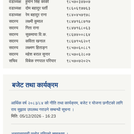
वडाध्यक्ष
हुमान सिंह कार्की
९८५७०३४७०७
वडाध्यक्ष
दोम बहादुर घर्ती
९८६०६९७७६३
वडाध्यक्ष
रेम बहादुर राना
९८४०४५७९७८
सदस्य
लक्ष्मी कुमाल
९८४७१६८७१७
सदस्य
गिता राना
९८४७१६८०६३
सदस्य
सुकमाया वि.क.
९८६७४००८६४
सदस्य
कविता खनाल
९८६७१५६२०९
सदस्य
लक्ष्मण हिताङ्ग
९८५७०६०८८१
सदस्य
महेश बराल सुनार
९८५७०६२८०७
सचिव
विबेक रणपाल परियार
९८५७०७२०२५
बजेट तथा कार्यक्रम
आर्थिक वर्ष २०८३/८४ को नीति तथा कार्यक्रम, बजेट र योजना छनौटको लागि
राय सुझाव उपलब्ध गराउने सम्बन्धी सूचना ।
मिति:
05/12/2026 - 16:23
अनुदानग्राही छनोट गरिएको सम्बन्धमा ।