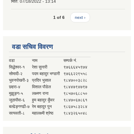
मिति:
07/18/2022 - 13:14
1 of 6
next ›
वडा सचिव विवरण
वडा
नाम
सम्पर्क नं.
सिद्धेश्वर-१
रेशा सुनारी
९७६६६४५९७४
सोमादी-२
पदम बहादुर भण्डारी
९७६६२२९५५८
भुवनपोखरी-३
प्रदिप भुसाल
९८४७००३८२८
छहरा-४
विशाल पौडेल
९८४४७९४७९७
मुझुङ्ग-५
लक्ष्मण राना
९८५७०६८८५०
जुठापौवा-६
हुम बहादुर कुँवर
९८४७०६७८६१
बल्ढेङ्गगढी-७
रेम बहादुर पुन
९८६७५८३२८४
सत्यवती-८
महालक्ष्मी श्रेष्ठ
९८४३२६५०४८