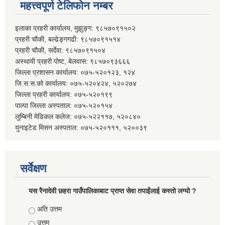
महत्त्वपूर्ण टेलिफोन नम्बर
इलाका प्रहरी कार्यालय, मुझुङ्ग: ९८५७०९१५०२
प्रहरी चौकी, बल्ढेङ्गगढी: ९८५७०९१५१४
प्रहरी चौकी, सर्देवा: ९८५७०९१५०४
अस्थायी प्रहरी पोष्ट, बेलवास: ९८५७०९३६६६
जिल्ला प्रशासन कार्यालय: ०७५-५२०१२३, १२४
जि.स.स.को कार्यालय: ०७५-५२०४२४, ५२०२७४
जिल्ला प्रहरी कार्यालय: ०७५-५२०१९९
पाल्पा जिल्ला अस्पताल: ०७५-५२०१५४
लुम्बिनी मेडिकल कलेज: ०७५-५२२११७, ५२०८४०
युनाइटेड मिसन अस्पताल: ०७५-५२०१११, ५२००३९
सर्वेक्षण
यस रैनादेवी छहरा गाउँपालिकाबाट प्राप्त सेवा तपाईंलाई कस्तो लग्यो ?
Choices
अति उत्तम
उत्तम