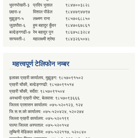
भुवनपोखरी-३
प्रदिप भुसाल
९८४७००३८२८
छहरा-४
विशाल पौडेल
९८४४७९४७९७
मुझुङ्ग-५
लक्ष्मण राना
९८५७०६८८५०
जुठापौवा-६
हुम बहादुर कुँवर
९८४७०६७८६१
बल्ढेङ्गगढी-७
रेम बहादुर पुन
९८६७५८३२८४
सत्यवती-८
महालक्ष्मी श्रेष्ठ
९८४३२६५०४८
महत्त्वपूर्ण टेलिफोन नम्बर
इलाका प्रहरी कार्यालय, मुझुङ्ग: ९८५७०९१५०२
प्रहरी चौकी, बल्ढेङ्गगढी: ९८५७०९१५१४
प्रहरी चौकी, सर्देवा: ९८५७०९१५०४
अस्थायी प्रहरी पोष्ट, बेलवास: ९८५७०९३६६६
जिल्ला प्रशासन कार्यालय: ०७५-५२०१२३, १२४
जि.स.स.को कार्यालय: ०७५-५२०४२४, ५२०२७४
जिल्ला प्रहरी कार्यालय: ०७५-५२०१९९
पाल्पा जिल्ला अस्पताल: ०७५-५२०१५४
लुम्बिनी मेडिकल कलेज: ०७५-५२२११७, ५२०८४०