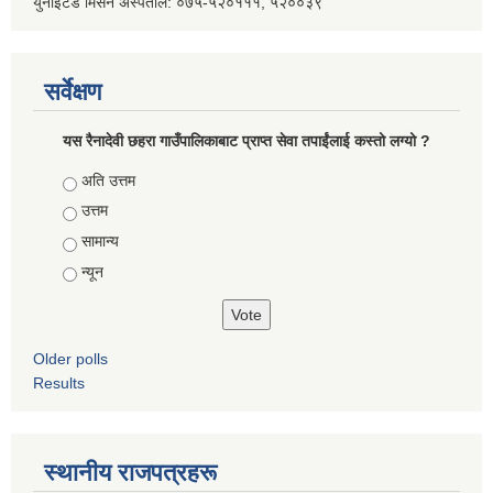
युनाइटेड मिसन अस्पताल: ०७५-५२०१११, ५२००३९
सर्वेक्षण
यस रैनादेवी छहरा गाउँपालिकाबाट प्राप्त सेवा तपाईंलाई कस्तो लग्यो ?
Choices
अति उत्तम
उत्तम
सामान्य
न्यून
Older polls
Results
स्थानीय राजपत्रहरू