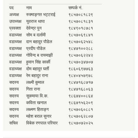
पद
नाम
सम्पर्क नं.
अध्यक्ष
रुक्माङ्गत भट्टराई
९८५७०८१८२९
उपाध्यक्ष
युवराज थापा
९८५७०८१८३१
प्रवक्ता
देवेन्द्र पुन
९८४९०१८७८१
वडाध्यक्ष
सोम ब दर्लामी
९८५७०६९८४१
वडाध्यक्ष
दान बहादुर पौडेल
९८५७०६२५४८
वडाध्यक्ष
प्रदीप पौडेल
९८४७१००२८८
वडाध्यक्ष
गोविन्द ब रायमाझी
९८५७०६२२४२
वडाध्यक्ष
हुमान सिंह कार्की
९८५७०३४७०७
वडाध्यक्ष
दोम बहादुर घर्ती
९८६०६९७७६३
वडाध्यक्ष
रेम बहादुर राना
९८४०४५७९७८
सदस्य
लक्ष्मी कुमाल
९८४७१६८७१७
सदस्य
गिता राना
९८४७१६८०६३
सदस्य
सुकमाया वि.क.
९८६७४००८६४
सदस्य
कविता खनाल
९८६७१५६२०९
सदस्य
लक्ष्मण हिताङ्ग
९८५७०६०८८१
सदस्य
महेश बराल सुनार
९८५७०६२८०७
सचिव
विबेक रणपाल परियार
९८५७०७२०२५