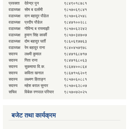
प्रवक्ता
देवेन्द्र पुन
९८४९०१८७८१
वडाध्यक्ष
सोम ब दर्लामी
९८५७०६९८४१
वडाध्यक्ष
दान बहादुर पौडेल
९८५७०६२५४८
वडाध्यक्ष
प्रदीप पौडेल
९८४७१००२८८
वडाध्यक्ष
गोविन्द ब रायमाझी
९८५७०६२२४२
वडाध्यक्ष
हुमान सिंह कार्की
९८५७०३४७०७
वडाध्यक्ष
दोम बहादुर घर्ती
९८६०६९७७६३
वडाध्यक्ष
रेम बहादुर राना
९८४०४५७९७८
सदस्य
लक्ष्मी कुमाल
९८४७१६८७१७
सदस्य
गिता राना
९८४७१६८०६३
सदस्य
सुकमाया वि.क.
९८६७४००८६४
सदस्य
कविता खनाल
९८६७१५६२०९
सदस्य
लक्ष्मण हिताङ्ग
९८५७०६०८८१
सदस्य
महेश बराल सुनार
९८५७०६२८०७
सचिव
विबेक रणपाल परियार
९८५७०७२०२५
बजेट तथा कार्यक्रम