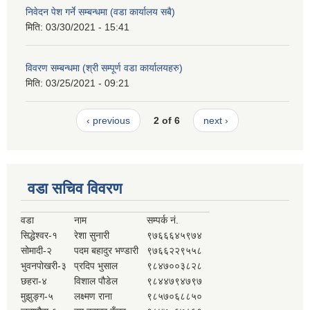
निवेदन पेश गर्ने सम्बन्धमा (वडा कार्यालय सबै)
मिति:
03/30/2021 - 15:41
विवरण सम्बन्धमा (श्री सम्पूर्ण वडा कार्यालयहरु)
मिति:
03/25/2021 - 09:21
‹ previous
2 of 6
next ›
वडा सचिव विवरण
वडा
नाम
सम्पर्क नं.
सिद्धेश्वर-१
रेशा सुनारी
९७६६६४५९७४
सोमादी-२
पदम बहादुर भण्डारी
९७६६२२९५५८
भुवनपोखरी-३
प्रदिप भुसाल
९८४७००३८२८
छहरा-४
विशाल पौडेल
९८४४७९४७९७
मुझुङ्ग-५
लक्ष्मण राना
९८५७०६८८५०