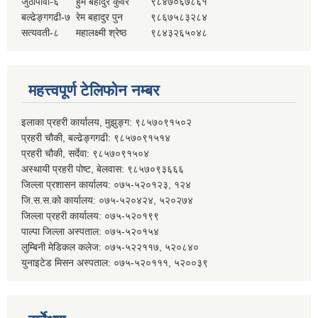
जुठापौवा-६
हुम बहादुर कुँवर
९८४७०६७८६१
बल्ढेङ्गगढी-७
रेम बहादुर पुन
९८६७५८३२८४
सत्यवती-८
महालक्ष्मी श्रेष्ठ
९८४३२६५०४८
महत्त्वपूर्ण टेलिफोन नम्बर
इलाका प्रहरी कार्यालय, मुझुङ्ग: ९८५७०९१५०२
प्रहरी चौकी, बल्ढेङ्गगढी: ९८५७०९१५१४
प्रहरी चौकी, सर्देवा: ९८५७०९१५०४
अस्थायी प्रहरी पोष्ट, बेलवास: ९८५७०९३६६६
जिल्ला प्रशासन कार्यालय: ०७५-५२०१२३, १२४
जि.स.स.को कार्यालय: ०७५-५२०४२४, ५२०२७४
जिल्ला प्रहरी कार्यालय: ०७५-५२०१९९
पाल्पा जिल्ला अस्पताल: ०७५-५२०१५४
लुम्बिनी मेडिकल कलेज: ०७५-५२२११७, ५२०८४०
युनाइटेड मिसन अस्पताल: ०७५-५२०१११, ५२००३९