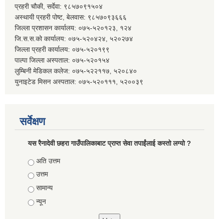
प्रहरी चौकी, सर्देवा: ९८५७०९१५०४
अस्थायी प्रहरी पोष्ट, बेलवास: ९८५७०९३६६६
जिल्ला प्रशासन कार्यालय: ०७५-५२०१२३, १२४
जि.स.स.को कार्यालय: ०७५-५२०४२४, ५२०२७४
जिल्ला प्रहरी कार्यालय: ०७५-५२०१९९
पाल्पा जिल्ला अस्पताल: ०७५-५२०१५४
लुम्बिनी मेडिकल कलेज: ०७५-५२२११७, ५२०८४०
युनाइटेड मिसन अस्पताल: ०७५-५२०१११, ५२००३९
सर्वेक्षण
यस रैनादेवी छहरा गाउँपालिकाबाट प्राप्त सेवा तपाईंलाई कस्तो लग्यो ?
Choices
अति उत्तम
उत्तम
सामान्य
न्यून