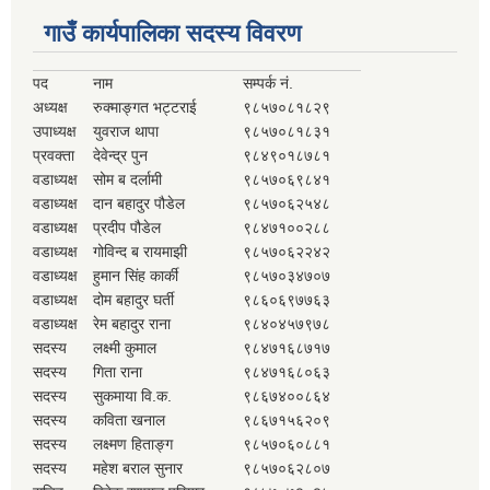
गाउँ कार्यपालिका सदस्य विवरण
पद
नाम
सम्पर्क नं.
अध्यक्ष
रुक्माङ्गत भट्टराई
९८५७०८१८२९
उपाध्यक्ष
युवराज थापा
९८५७०८१८३१
प्रवक्ता
देवेन्द्र पुन
९८४९०१८७८१
वडाध्यक्ष
सोम ब दर्लामी
९८५७०६९८४१
वडाध्यक्ष
दान बहादुर पौडेल
९८५७०६२५४८
वडाध्यक्ष
प्रदीप पौडेल
९८४७१००२८८
वडाध्यक्ष
गोविन्द ब रायमाझी
९८५७०६२२४२
वडाध्यक्ष
हुमान सिंह कार्की
९८५७०३४७०७
वडाध्यक्ष
दोम बहादुर घर्ती
९८६०६९७७६३
वडाध्यक्ष
रेम बहादुर राना
९८४०४५७९७८
सदस्य
लक्ष्मी कुमाल
९८४७१६८७१७
सदस्य
गिता राना
९८४७१६८०६३
सदस्य
सुकमाया वि.क.
९८६७४००८६४
सदस्य
कविता खनाल
९८६७१५६२०९
सदस्य
लक्ष्मण हिताङ्ग
९८५७०६०८८१
सदस्य
महेश बराल सुनार
९८५७०६२८०७