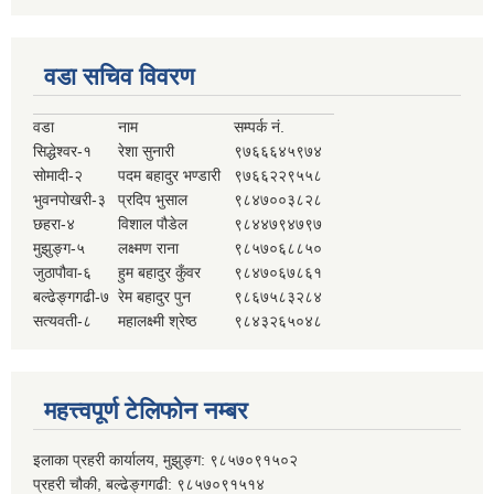
वडा सचिव विवरण
वडा
नाम
सम्पर्क नं.
सिद्धेश्वर-१
रेशा सुनारी
९७६६६४५९७४
सोमादी-२
पदम बहादुर भण्डारी
९७६६२२९५५८
भुवनपोखरी-३
प्रदिप भुसाल
९८४७००३८२८
छहरा-४
विशाल पौडेल
९८४४७९४७९७
मुझुङ्ग-५
लक्ष्मण राना
९८५७०६८८५०
जुठापौवा-६
हुम बहादुर कुँवर
९८४७०६७८६१
बल्ढेङ्गगढी-७
रेम बहादुर पुन
९८६७५८३२८४
सत्यवती-८
महालक्ष्मी श्रेष्ठ
९८४३२६५०४८
महत्त्वपूर्ण टेलिफोन नम्बर
इलाका प्रहरी कार्यालय, मुझुङ्ग: ९८५७०९१५०२
प्रहरी चौकी, बल्ढेङ्गगढी: ९८५७०९१५१४