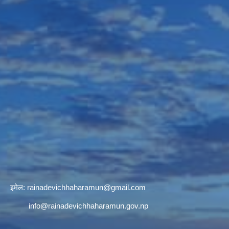
इमेल:
rainadevichhaharamun@gmail.com
info@rainadevichhaharamun.gov.np