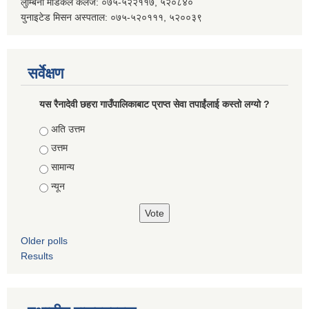
लुम्बिनी मेडिकल कलेज: ०७५-५२२११७, ५२०८४०
युनाइटेड मिसन अस्पताल: ०७५-५२०१११, ५२००३९
सर्वेक्षण
यस रैनादेवी छहरा गाउँपालिकाबाट प्राप्त सेवा तपाईंलाई कस्तो लग्यो ?
Choices
अति उत्तम
उत्तम
सामान्य
न्यून
Older polls
Results