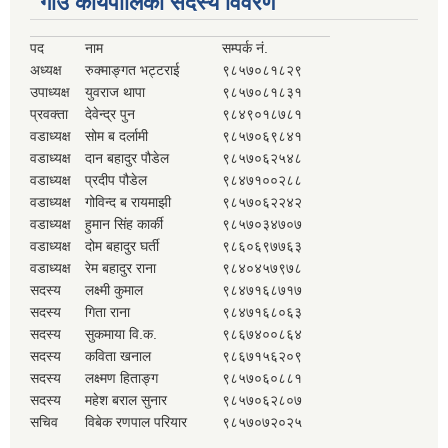
गाउँ कार्यपालिका सदस्य विवरण
पद
नाम
सम्पर्क नं.
अध्यक्ष
रुक्माङ्गत भट्टराई
९८५७०८१८२९
उपाध्यक्ष
युवराज थापा
९८५७०८१८३१
प्रवक्ता
देवेन्द्र पुन
९८४९०१८७८१
वडाध्यक्ष
सोम ब दर्लामी
९८५७०६९८४१
वडाध्यक्ष
दान बहादुर पौडेल
९८५७०६२५४८
वडाध्यक्ष
प्रदीप पौडेल
९८४७१००२८८
वडाध्यक्ष
गोविन्द ब रायमाझी
९८५७०६२२४२
वडाध्यक्ष
हुमान सिंह कार्की
९८५७०३४७०७
वडाध्यक्ष
दोम बहादुर घर्ती
९८६०६९७७६३
वडाध्यक्ष
रेम बहादुर राना
९८४०४५७९७८
सदस्य
लक्ष्मी कुमाल
९८४७१६८७१७
सदस्य
गिता राना
९८४७१६८०६३
सदस्य
सुकमाया वि.क.
९८६७४००८६४
सदस्य
कविता खनाल
९८६७१५६२०९
सदस्य
लक्ष्मण हिताङ्ग
९८५७०६०८८१
सदस्य
महेश बराल सुनार
९८५७०६२८०७
सचिव
विबेक रणपाल परियार
९८५७०७२०२५