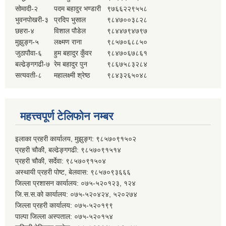
सोमादी-२
पदम बहादुर भण्डारी
९७६६२२९५५८
भुवनपोखरी-३
प्रदिप भुसाल
९८४७००३८२८
छहरा-४
विशाल पौडेल
९८४४७९४७९७
मुझुङ्ग-५
लक्ष्मण राना
९८५७०६८८५०
जुठापौवा-६
हुम बहादुर कुँवर
९८४७०६७८६१
बल्ढेङ्गगढी-७
रेम बहादुर पुन
९८६७५८३२८४
सत्यवती-८
महालक्ष्मी श्रेष्ठ
९८४३२६५०४८
महत्त्वपूर्ण टेलिफोन नम्बर
इलाका प्रहरी कार्यालय, मुझुङ्ग: ९८५७०९१५०२
प्रहरी चौकी, बल्ढेङ्गगढी: ९८५७०९१५१४
प्रहरी चौकी, सर्देवा: ९८५७०९१५०४
अस्थायी प्रहरी पोष्ट, बेलवास: ९८५७०९३६६६
जिल्ला प्रशासन कार्यालय: ०७५-५२०१२३, १२४
जि.स.स.को कार्यालय: ०७५-५२०४२४, ५२०२७४
जिल्ला प्रहरी कार्यालय: ०७५-५२०१९९
पाल्पा जिल्ला अस्पताल: ०७५-५२०१५४