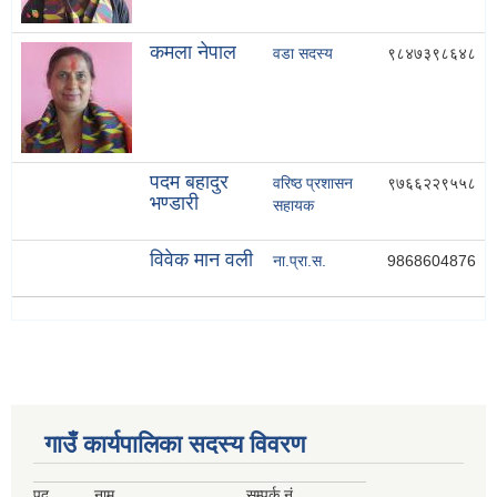
कमला नेपाल
वडा सदस्य
९८४७३९८६४८
पदम बहादुर
वरिष्ठ प्रशासन
९७६६२२९५५८
भण्डारी
सहायक
विवेक मान वली
ना.प्रा.स.
9868604876
गाउँ कार्यपालिका सदस्य विवरण
पद
नाम
सम्पर्क नं.