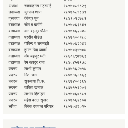
अध्यक्ष
रुक्माङ्गत भट्टराई
९८५७०८१८२९
उपाध्यक्ष
युवराज थापा
९८५७०८१८३१
प्रवक्ता
देवेन्द्र पुन
९८४९०१८७८१
वडाध्यक्ष
सोम ब दर्लामी
९८५७०६९८४१
वडाध्यक्ष
दान बहादुर पौडेल
९८५७०६२५४८
वडाध्यक्ष
प्रदीप पौडेल
९८४७१००२८८
वडाध्यक्ष
गोविन्द ब रायमाझी
९८५७०६२२४२
वडाध्यक्ष
हुमान सिंह कार्की
९८५७०३४७०७
वडाध्यक्ष
दोम बहादुर घर्ती
९८६०६९७७६३
वडाध्यक्ष
रेम बहादुर राना
९८४०४५७९७८
सदस्य
लक्ष्मी कुमाल
९८४७१६८७१७
सदस्य
गिता राना
९८४७१६८०६३
सदस्य
सुकमाया वि.क.
९८६७४००८६४
सदस्य
कविता खनाल
९८६७१५६२०९
सदस्य
लक्ष्मण हिताङ्ग
९८५७०६०८८१
सदस्य
महेश बराल सुनार
९८५७०६२८०७
सचिव
विबेक रणपाल परियार
९८५७०७२०२५