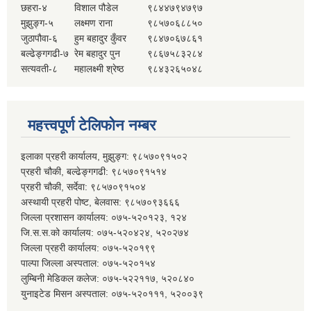
छहरा-४
विशाल पौडेल
९८४४७९४७९७
मुझुङ्ग-५
लक्ष्मण राना
९८५७०६८८५०
जुठापौवा-६
हुम बहादुर कुँवर
९८४७०६७८६१
बल्ढेङ्गगढी-७
रेम बहादुर पुन
९८६७५८३२८४
सत्यवती-८
महालक्ष्मी श्रेष्ठ
९८४३२६५०४८
महत्त्वपूर्ण टेलिफोन नम्बर
इलाका प्रहरी कार्यालय, मुझुङ्ग: ९८५७०९१५०२
प्रहरी चौकी, बल्ढेङ्गगढी: ९८५७०९१५१४
प्रहरी चौकी, सर्देवा: ९८५७०९१५०४
अस्थायी प्रहरी पोष्ट, बेलवास: ९८५७०९३६६६
जिल्ला प्रशासन कार्यालय: ०७५-५२०१२३, १२४
जि.स.स.को कार्यालय: ०७५-५२०४२४, ५२०२७४
जिल्ला प्रहरी कार्यालय: ०७५-५२०१९९
पाल्पा जिल्ला अस्पताल: ०७५-५२०१५४
लुम्बिनी मेडिकल कलेज: ०७५-५२२११७, ५२०८४०
युनाइटेड मिसन अस्पताल: ०७५-५२०१११, ५२००३९