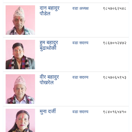
दान बहादुर
वडा अध्यक्ष
९८५७०६२५४८
पौडेल
हुम बहादुर
वडा सदस्य
९८६७०५२४७२
बुढाथोकी
वीर बहादुर
वडा सदस्य
९८५७०६५९५३
पोखरेल
मुना दर्जी
वडा सदस्य
९८४०१६५४१०