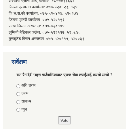
अस्थायी प्रहरी पोष्ट, बेलवास: ९८५७०९३६६६
जिल्ला प्रशासन कार्यालय: ०७५-५२०१२३, १२४
जि.स.स.को कार्यालय: ०७५-५२०४२४, ५२०२७४
जिल्ला प्रहरी कार्यालय: ०७५-५२०१९९
पाल्पा जिल्ला अस्पताल: ०७५-५२०१५४
लुम्बिनी मेडिकल कलेज: ०७५-५२२११७, ५२०८४०
युनाइटेड मिसन अस्पताल: ०७५-५२०१११, ५२००३९
सर्वेक्षण
यस रैनादेवी छहरा गाउँपालिकाबाट प्राप्त सेवा तपाईंलाई कस्तो लग्यो ?
Choices
अति उत्तम
उत्तम
सामान्य
न्यून