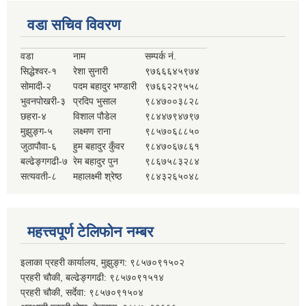
वडा सचिव विवरण
वडा
नाम
सम्पर्क नं.
सिद्धेश्वर-१
रेशा सुनारी
९७६६६४५९७४
सोमादी-२
पदम बहादुर भण्डारी
९७६६२२९५५८
भुवनपोखरी-३
प्रदिप भुसाल
९८४७००३८२८
छहरा-४
विशाल पौडेल
९८४४७९४७९७
मुझुङ्ग-५
लक्ष्मण राना
९८५७०६८८५०
जुठापौवा-६
हुम बहादुर कुँवर
९८४७०६७८६१
बल्ढेङ्गगढी-७
रेम बहादुर पुन
९८६७५८३२८४
सत्यवती-८
महालक्ष्मी श्रेष्ठ
९८४३२६५०४८
महत्त्वपूर्ण टेलिफोन नम्बर
इलाका प्रहरी कार्यालय, मुझुङ्ग: ९८५७०९१५०२
प्रहरी चौकी, बल्ढेङ्गगढी: ९८५७०९१५१४
प्रहरी चौकी, सर्देवा: ९८५७०९१५०४