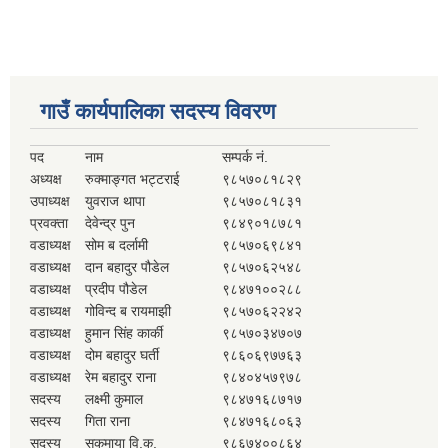
गाउँ कार्यपालिका सदस्य विवरण
पद
नाम
सम्पर्क नं.
अध्यक्ष
रुक्माङ्गत भट्टराई
९८५७०८१८२९
उपाध्यक्ष
युवराज थापा
९८५७०८१८३१
प्रवक्ता
देवेन्द्र पुन
९८४९०१८७८१
वडाध्यक्ष
सोम ब दर्लामी
९८५७०६९८४१
वडाध्यक्ष
दान बहादुर पौडेल
९८५७०६२५४८
वडाध्यक्ष
प्रदीप पौडेल
९८४७१००२८८
वडाध्यक्ष
गोविन्द ब रायमाझी
९८५७०६२२४२
वडाध्यक्ष
हुमान सिंह कार्की
९८५७०३४७०७
वडाध्यक्ष
दोम बहादुर घर्ती
९८६०६९७७६३
वडाध्यक्ष
रेम बहादुर राना
९८४०४५७९७८
सदस्य
लक्ष्मी कुमाल
९८४७१६८७१७
सदस्य
गिता राना
९८४७१६८०६३
सदस्य
सुकमाया वि.क.
९८६७४००८६४