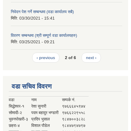
निवेदन पेश गर्ने सम्बन्धमा (वडा कार्यालय सबै)
मिति:
03/30/2021 - 15:41
विवरण सम्बन्धमा (श्री सम्पूर्ण वडा कार्यालयहरु)
मिति:
03/25/2021 - 09:21
‹ previous
2 of 6
next ›
वडा सचिव विवरण
वडा
नाम
सम्पर्क नं.
सिद्धेश्वर-१
रेशा सुनारी
९७६६६४५९७४
सोमादी-२
पदम बहादुर भण्डारी
९७६६२२९५५८
भुवनपोखरी-३
प्रदिप भुसाल
९८४७००३८२८
छहरा-४
विशाल पौडेल
९८४४७९४७९७