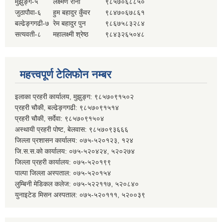
मुझुङ्ग-५
लक्ष्मण राना
९८५७०६८८५०
जुठापौवा-६
हुम बहादुर कुँवर
९८४७०६७८६१
बल्ढेङ्गगढी-७
रेम बहादुर पुन
९८६७५८३२८४
सत्यवती-८
महालक्ष्मी श्रेष्ठ
९८४३२६५०४८
महत्त्वपूर्ण टेलिफोन नम्बर
इलाका प्रहरी कार्यालय, मुझुङ्ग: ९८५७०९१५०२
प्रहरी चौकी, बल्ढेङ्गगढी: ९८५७०९१५१४
प्रहरी चौकी, सर्देवा: ९८५७०९१५०४
अस्थायी प्रहरी पोष्ट, बेलवास: ९८५७०९३६६६
जिल्ला प्रशासन कार्यालय: ०७५-५२०१२३, १२४
जि.स.स.को कार्यालय: ०७५-५२०४२४, ५२०२७४
जिल्ला प्रहरी कार्यालय: ०७५-५२०१९९
पाल्पा जिल्ला अस्पताल: ०७५-५२०१५४
लुम्बिनी मेडिकल कलेज: ०७५-५२२११७, ५२०८४०
युनाइटेड मिसन अस्पताल: ०७५-५२०१११, ५२००३९