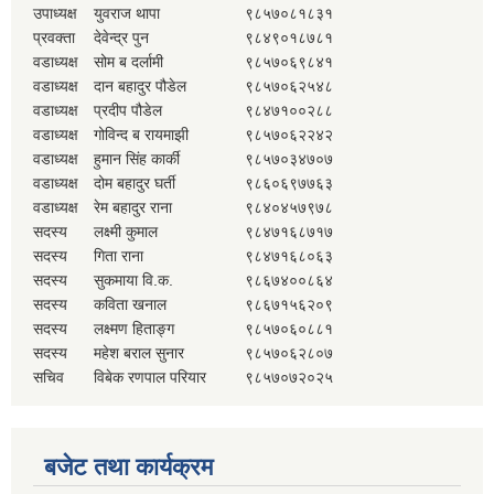
उपाध्यक्ष
युवराज थापा
९८५७०८१८३१
प्रवक्ता
देवेन्द्र पुन
९८४९०१८७८१
वडाध्यक्ष
सोम ब दर्लामी
९८५७०६९८४१
वडाध्यक्ष
दान बहादुर पौडेल
९८५७०६२५४८
वडाध्यक्ष
प्रदीप पौडेल
९८४७१००२८८
वडाध्यक्ष
गोविन्द ब रायमाझी
९८५७०६२२४२
वडाध्यक्ष
हुमान सिंह कार्की
९८५७०३४७०७
वडाध्यक्ष
दोम बहादुर घर्ती
९८६०६९७७६३
वडाध्यक्ष
रेम बहादुर राना
९८४०४५७९७८
सदस्य
लक्ष्मी कुमाल
९८४७१६८७१७
सदस्य
गिता राना
९८४७१६८०६३
सदस्य
सुकमाया वि.क.
९८६७४००८६४
सदस्य
कविता खनाल
९८६७१५६२०९
सदस्य
लक्ष्मण हिताङ्ग
९८५७०६०८८१
सदस्य
महेश बराल सुनार
९८५७०६२८०७
सचिव
विबेक रणपाल परियार
९८५७०७२०२५
बजेट तथा कार्यक्रम