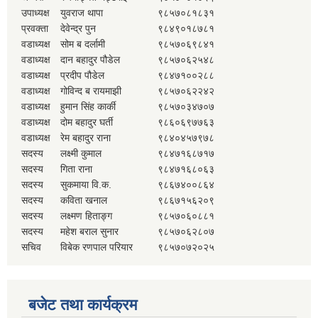
उपाध्यक्ष
युवराज थापा
९८५७०८१८३१
प्रवक्ता
देवेन्द्र पुन
९८४९०१८७८१
वडाध्यक्ष
सोम ब दर्लामी
९८५७०६९८४१
वडाध्यक्ष
दान बहादुर पौडेल
९८५७०६२५४८
वडाध्यक्ष
प्रदीप पौडेल
९८४७१००२८८
वडाध्यक्ष
गोविन्द ब रायमाझी
९८५७०६२२४२
वडाध्यक्ष
हुमान सिंह कार्की
९८५७०३४७०७
वडाध्यक्ष
दोम बहादुर घर्ती
९८६०६९७७६३
वडाध्यक्ष
रेम बहादुर राना
९८४०४५७९७८
सदस्य
लक्ष्मी कुमाल
९८४७१६८७१७
सदस्य
गिता राना
९८४७१६८०६३
सदस्य
सुकमाया वि.क.
९८६७४००८६४
सदस्य
कविता खनाल
९८६७१५६२०९
सदस्य
लक्ष्मण हिताङ्ग
९८५७०६०८८१
सदस्य
महेश बराल सुनार
९८५७०६२८०७
सचिव
विबेक रणपाल परियार
९८५७०७२०२५
बजेट तथा कार्यक्रम