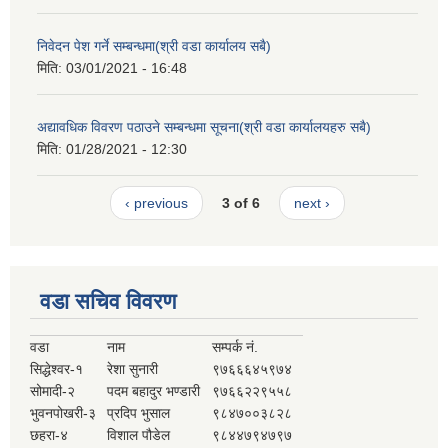
निवेदन पेश गर्ने सम्बन्धमा(श्री वडा कार्यालय सबै)
मिति:
03/01/2021 - 16:48
अद्यावधिक विवरण पठाउने सम्बन्धमा सूचना(श्री वडा कार्यालयहरु सबै)
मिति:
01/28/2021 - 12:30
‹ previous
3 of 6
next ›
वडा सचिव विवरण
वडा
नाम
सम्पर्क नं.
सिद्धेश्वर-१
रेशा सुनारी
९७६६६४५९७४
सोमादी-२
पदम बहादुर भण्डारी
९७६६२२९५५८
भुवनपोखरी-३
प्रदिप भुसाल
९८४७००३८२८
छहरा-४
विशाल पौडेल
९८४४७९४७९७