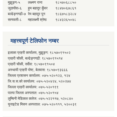
मुझुङ्ग-५
लक्ष्मण राना
९८५७०६८८५०
जुठापौवा-६
हुम बहादुर कुँवर
९८४७०६७८६१
बल्ढेङ्गगढी-७
रेम बहादुर पुन
९८६७५८३२८४
सत्यवती-८
महालक्ष्मी श्रेष्ठ
९८४३२६५०४८
महत्त्वपूर्ण टेलिफोन नम्बर
इलाका प्रहरी कार्यालय, मुझुङ्ग: ९८५७०९१५०२
प्रहरी चौकी, बल्ढेङ्गगढी: ९८५७०९१५१४
प्रहरी चौकी, सर्देवा: ९८५७०९१५०४
अस्थायी प्रहरी पोष्ट, बेलवास: ९८५७०९३६६६
जिल्ला प्रशासन कार्यालय: ०७५-५२०१२३, १२४
जि.स.स.को कार्यालय: ०७५-५२०४२४, ५२०२७४
जिल्ला प्रहरी कार्यालय: ०७५-५२०१९९
पाल्पा जिल्ला अस्पताल: ०७५-५२०१५४
लुम्बिनी मेडिकल कलेज: ०७५-५२२११७, ५२०८४०
युनाइटेड मिसन अस्पताल: ०७५-५२०१११, ५२००३९