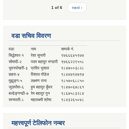
1 of 6
next ›
वडा सचिव विवरण
वडा
नाम
सम्पर्क नं.
सिद्धेश्वर-१
रेशा सुनारी
९७६६६४५९७४
सोमादी-२
पदम बहादुर भण्डारी
९७६६२२९५५८
भुवनपोखरी-३
प्रदिप भुसाल
९८४७००३८२८
छहरा-४
विशाल पौडेल
९८४४७९४७९७
मुझुङ्ग-५
लक्ष्मण राना
९८५७०६८८५०
जुठापौवा-६
हुम बहादुर कुँवर
९८४७०६७८६१
बल्ढेङ्गगढी-७
रेम बहादुर पुन
९८६७५८३२८४
सत्यवती-८
महालक्ष्मी श्रेष्ठ
९८४३२६५०४८
महत्त्वपूर्ण टेलिफोन नम्बर