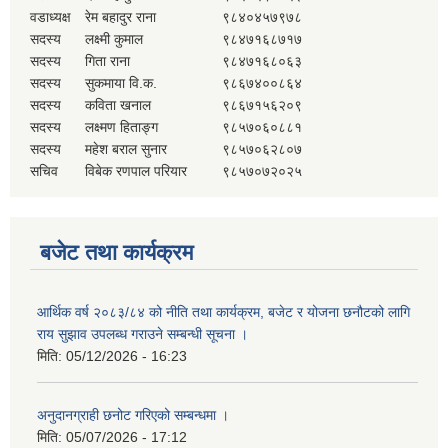
वडाध्यक्ष
रेम बहादुर राना
९८४०४५७९७८
सदस्य
लक्ष्मी कुमाल
९८४७१६८७१७
सदस्य
गिता राना
९८४७१६८०६३
सदस्य
सुकमाया वि.क.
९८६७४००८६४
सदस्य
कविता खनाल
९८६७१५६२०९
सदस्य
लक्ष्मण हिताङ्ग
९८५७०६०८८१
सदस्य
महेश बराल सुनार
९८५७०६२८०७
सचिव
विबेक रणपाल परियार
९८५७०७२०२५
बजेट तथा कार्यक्रम
आर्थिक वर्ष २०८३/८४ को नीति तथा कार्यक्रम, बजेट र योजना छनौटको लागि
राय सुझाव उपलब्ध गराउने सम्बन्धी सूचना ।
मिति:
05/12/2026 - 16:23
अनुदानग्राही छनोट गरिएको सम्बन्धमा ।
मिति:
05/07/2026 - 17:12