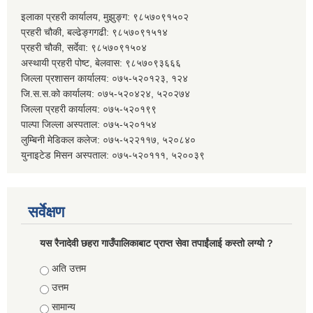
इलाका प्रहरी कार्यालय, मुझुङ्ग: ९८५७०९१५०२
प्रहरी चौकी, बल्ढेङ्गगढी: ९८५७०९१५१४
प्रहरी चौकी, सर्देवा: ९८५७०९१५०४
अस्थायी प्रहरी पोष्ट, बेलवास: ९८५७०९३६६६
जिल्ला प्रशासन कार्यालय: ०७५-५२०१२३, १२४
जि.स.स.को कार्यालय: ०७५-५२०४२४, ५२०२७४
जिल्ला प्रहरी कार्यालय: ०७५-५२०१९९
पाल्पा जिल्ला अस्पताल: ०७५-५२०१५४
लुम्बिनी मेडिकल कलेज: ०७५-५२२११७, ५२०८४०
युनाइटेड मिसन अस्पताल: ०७५-५२०१११, ५२००३९
सर्वेक्षण
यस रैनादेवी छहरा गाउँपालिकाबाट प्राप्त सेवा तपाईंलाई कस्तो लग्यो ?
Choices
अति उत्तम
उत्तम
सामान्य