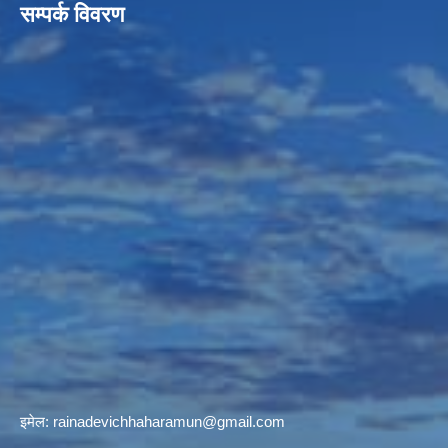
सम्पर्क विवरण
इमेल:
rainadevichhaharamun@gmail.com