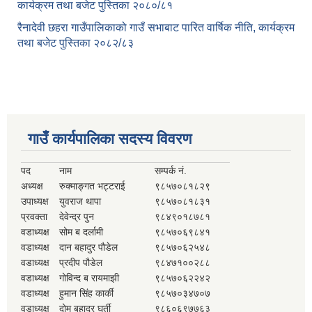
कार्यक्रम तथा बजेट पुस्तिका २०८०/८१
रैनादेवी छहरा गाउँपालिकाको गाउँ सभाबाट पारित वार्षिक नीति, कार्यक्रम
तथा बजेट पुस्तिका २०८२/८३
गाउँ कार्यपालिका सदस्य विवरण
पद
नाम
सम्पर्क नं.
अध्यक्ष
रुक्माङ्गत भट्टराई
९८५७०८१८२९
उपाध्यक्ष
युवराज थापा
९८५७०८१८३१
प्रवक्ता
देवेन्द्र पुन
९८४९०१८७८१
वडाध्यक्ष
सोम ब दर्लामी
९८५७०६९८४१
वडाध्यक्ष
दान बहादुर पौडेल
९८५७०६२५४८
वडाध्यक्ष
प्रदीप पौडेल
९८४७१००२८८
वडाध्यक्ष
गोविन्द ब रायमाझी
९८५७०६२२४२
वडाध्यक्ष
हुमान सिंह कार्की
९८५७०३४७०७
वडाध्यक्ष
दोम बहादुर घर्ती
९८६०६९७७६३