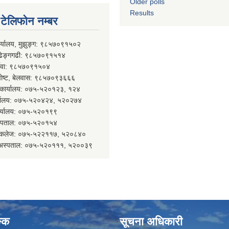
Older polls
Results
्ण टेलिफोन नम्बर
ार्यालय, मुझुङ्ग: ९८५७०९१५०२
ल्ढेङ्गगढी: ९८५७०९१५१४
र्देवा: ९८५७०९१५०४
 पोष्ट, बेलवास: ९८५७०९३६६६
न कार्यालय: ०७५-५२०१२३, १२४
र्यालय: ०७५-५२०४२४, ५२०२७४
कार्यालय: ०७५-५२०१९९
 अस्पताल: ०७५-५२०१५४
कल कलेज: ०७५-५२२११७, ५२०८४०
न अस्पताल: ०७५-५२०१११, ५२००३९
ङ्क
सूचना अधिकारी