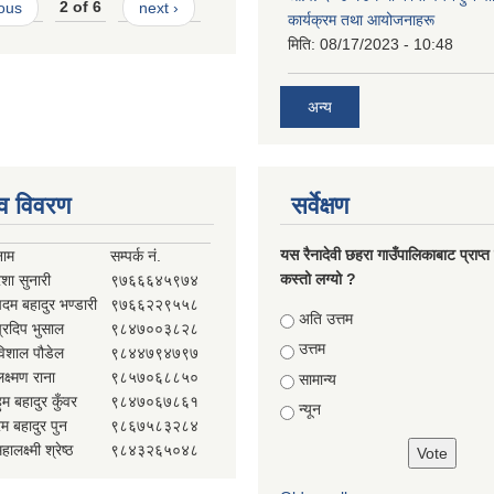
ious
2 of 6
next ›
कार्यक्रम तथा आयोजनाहरू
मिति:
08/17/2023 - 10:48
अन्य
व विवरण
सर्वेक्षण
यस रैनादेवी छहरा गाउँपालिकाबाट प्राप्त
नाम
सम्पर्क नं.
कस्तो लग्यो ?
ेशा सुनारी
९७६६६४५९७४
पदम बहादुर भण्डारी
९७६६२२९५५८
Choices
अति उत्तम
प्रदिप भुसाल
९८४७००३८२८
उत्तम
विशाल पौडेल
९८४४७९४७९७
क्ष्मण राना
९८५७०६८८५०
सामान्य
ुम बहादुर कुँवर
९८४७०६७८६१
न्यून
ेम बहादुर पुन
९८६७५८३२८४
हालक्ष्मी श्रेष्ठ
९८४३२६५०४८