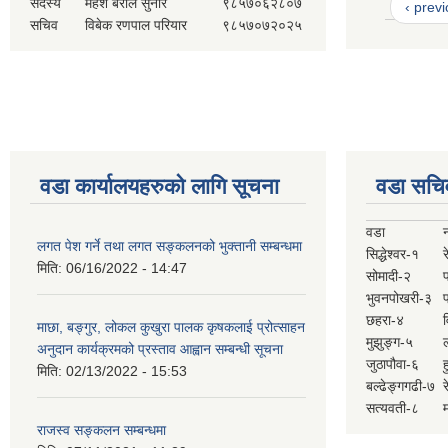
सदस्य
महेश बराल सुनार
९८५७०६२८०७
‹ prev
सचिव
विबेक रणपाल परियार
९८५७०७२०२५
वडा कार्यालयहरुको लागि सूचना
वडा सचि
वडा
लगत पेश गर्ने तथा लगत सङ्कलनको भुक्तानी सम्बन्धमा
सिद्धेश्वर-१
र
मिति:
06/16/2022 - 14:47
सोमादी-२
भुवनपोखरी-३
छहरा-४
माछा, बङ्गुर, लोकल कुखुरा पालक कृषकलाई प्रोत्साहन
मुझुङ्ग-५
ल
अनुदान कार्यक्रमको प्रस्ताव आह्वान सम्बन्धी सूचना
जुठापौवा-६
ह
मिति:
02/13/2022 - 15:53
बल्ढेङ्गगढी-७
र
सत्यवती-८
म
राजस्व सङ्कलन सम्बन्धमा