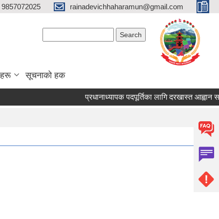
 9857072025
rainadevichhaharamun@gmail.com
Search form
Search
ाहरू
सूचनाको हक
प्रधानाध्यापक पदपूर्तिका लागि दरखास्त आह्वान सम्बन्धम