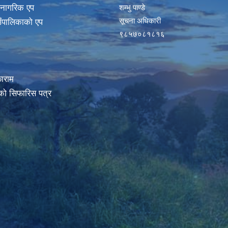
 नागरिक एप
शम्भु पाण्डे
सूचना अधिकारी
ाउँपालिकाको एप
९८५७०८१८१६
ाराम
रको सिफारिस पत्र