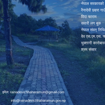
नेपाल सरकारको
रैनादेवी छहरा ग
विदा फाराम
सवारी लग बुक
नेपाल संवत् तिथि
वेव एस.एम.एस. फ
भुक्तानी कारोबा
श्रम संसार
इमेल:
rainadevichhaharamun@gmail.com
info@rainadevichhaharamun.gov.np