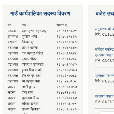
गाउँ कार्यपालिका सदस्य विवरण
बजेट तथा
पद
नाम
सम्पर्क नं.
अनुदानग्राही छ
अध्यक्ष
रुक्माङ्गत भट्टराई
९८५७०८१८२९
मिति:
03/15/
उपाध्यक्ष
युवराज थापा
९८५७०८१८३१
प्रवक्ता
देवेन्द्र पुन
९८४९०१८७८१
वडाध्यक्ष
सोम ब दर्लामी
९८५७०६९८४१
मर्चिङ्ग प्लास
वडाध्यक्ष
दान बहादुर पौडेल
९८५७०६२५४८
प्रस्ताव आह्वान
वडाध्यक्ष
प्रदीप पौडेल
९८४७१००२८८
मिति:
02/08/
वडाध्यक्ष
गोविन्द ब रायमाझी
९८५७०६२२४२
वडाध्यक्ष
हुमान सिंह कार्की
९८५७०३४७०७
वडाध्यक्ष
दोम बहादुर घर्ती
९८६०६९७७६३
प्रस्ताव पेश गर्
वडाध्यक्ष
रेम बहादुर राना
९८४०४५७९७८
मिति:
01/28/
सदस्य
लक्ष्मी कुमाल
९८४७१६८७१७
सदस्य
गिता राना
९८४७१६८०६३
प्रस्ताव आह्वान
सदस्य
सुकमाया वि.क.
९८६७४००८६४
मिति:
01/27/
सदस्य
कविता खनाल
९८६७१५६२०९
सदस्य
लक्ष्मण हिताङ्ग
९८५७०६०८८१