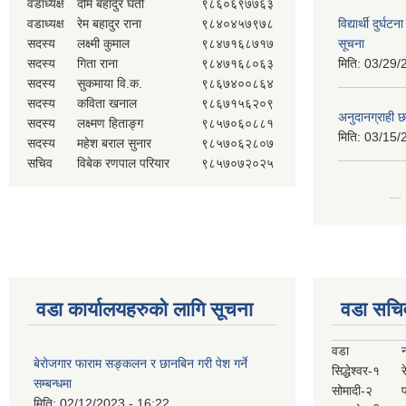
वडाध्यक्ष
दोम बहादुर घर्ती
९८६०६९७७६३
वडाध्यक्ष
रेम बहादुर राना
९८४०४५७९७८
विद्यार्थी दुर्घट
सदस्य
लक्ष्मी कुमाल
९८४७१६८७१७
सूचना
सदस्य
गिता राना
९८४७१६८०६३
मिति:
03/29/
सदस्य
सुकमाया वि.क.
९८६७४००८६४
सदस्य
कविता खनाल
९८६७१५६२०९
अनुदानग्राही छ
सदस्य
लक्ष्मण हिताङ्ग
९८५७०६०८८१
मिति:
03/15/
सदस्य
महेश बराल सुनार
९८५७०६२८०७
सचिव
विबेक रणपाल परियार
९८५७०७२०२५
वडा कार्यालयहरुको लागि सूचना
वडा सचि
वडा
बेरोजगार फाराम सङ्कलन र छानबिन गरी पेश गर्ने
सिद्धेश्वर-१
र
सम्बन्धमा
सोमादी-२
मिति:
02/12/2023 - 16:22