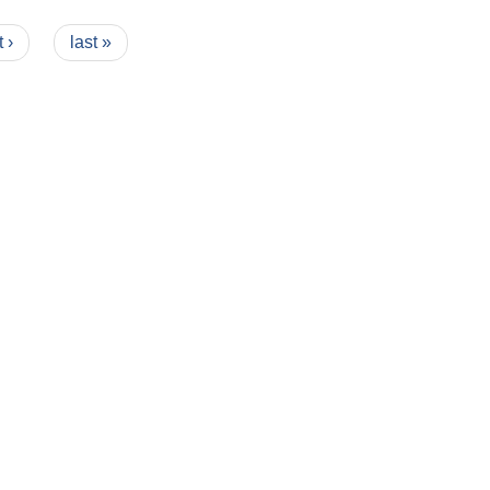
 ›
last »