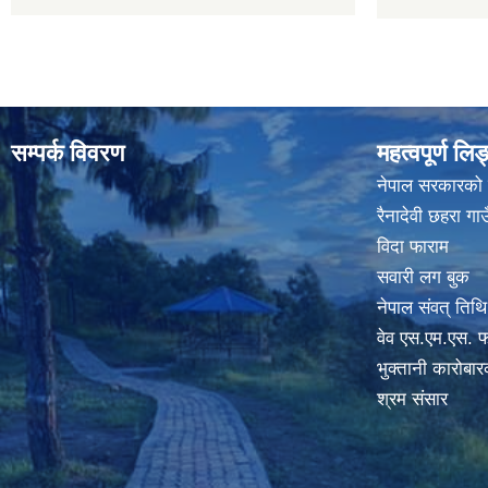
सम्पर्क विवरण
महत्वपूर्ण लि
नेपाल सरकारको
रैनादेवी छहरा ग
विदा फाराम
सवारी लग बुक
नेपाल संवत् तिथि
वेव एस.एम.एस. फ
भुक्तानी कारोबा
श्रम संसार