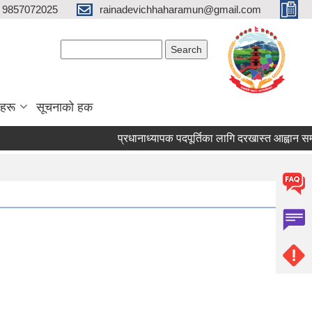
 9857072025
rainadevichhaharamun@gmail.com
Search form
Search
ाहरू
सूचनाको हक
प्रधानाध्यापक पदपूर्तिका लागि दरखास्त आह्वान सम्बन्धम