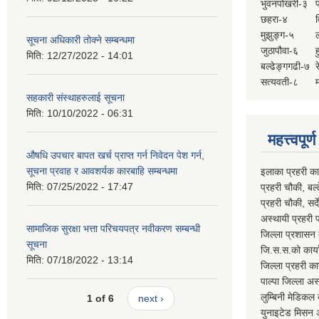
भुवनपोखरी-३
छहरा-४
मुझुङ्ग-५
ल
सूचना अधिकारी तोक्ने सम्बन्धमा
जुठापौवा-६
ह
मिति:
12/27/2022 - 14:01
बल्ढेङ्गगढी-७
र
सत्यवती-८
म
सहकारी संस्थाहरुलाई सूचना
मिति:
10/10/2022 - 06:31
महत्त्वपूर
औषधि उपचार बापत खर्च प्राप्त गर्न निवेदन पेश गर्न,
सूचना प्रवाह र आवशर्यक कारबाहि सम्बन्धमा
इलाका प्रहरी क
मिति:
07/25/2022 - 17:47
प्रहरी चौकी, ब
प्रहरी चौकी, स
अस्थायी प्रहरी
सामाजिक सुरक्षा भत्ता परिचयपत्र नवीकरण सम्बन्धी
जिल्ला प्रशास
सूचना
जि.स.स.को का
मिति:
07/18/2022 - 13:14
जिल्ला प्रहरी 
पाल्पा जिल्ला
लुम्बिनी मेडि
1 of 6
next ›
युनाइटेड मिस