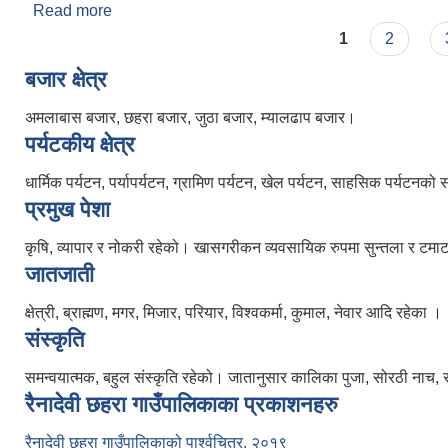
Read more
about आ.व.२०७८/७९ को चौथो त्रैमासिक स्वत:प्रकाशन
Pages
1
2
बजार क्षेत्र
अमलाबास बजार, छहरा बजार, जुठा बजार, म्यालढाप बजार।
पर्यटकीय क्षेत्र
धार्मिक पर्यटन, पर्यापर्यटन, ग्रामिण पर्यटन, खेल पर्यटन, साहसिक पर्यटनको
प्रमुख पेशा
कृषि, व्यापार र नोकरी रहेको। खासगरीकन व्यवसायिक रुपमा सुन्तला र टमाटर खेत
जातजाती
क्षेत्री, ब्राह्मण, मगर, मिजार, परियार, विश्वकर्मा, कुमाल, नेवार आदि रहेका ।
संस्कृति
समन्वयात्मक, बहुल संस्कृति रहेको। जातानुसार कालिका पुजा, सोरठी नाच, 
रैनादेवी छहरा गाउँपालिकाका प्रकाशनहरु
रैनादेवी छहरा गाउँपालिकाको पार्श्वचित्र, २०१९