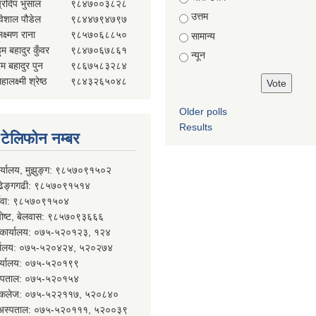
प्रदिप भुसाल
९८४७००३८२८
उत्तम
विशाल पौडेल
९८४४७९४७९७
क्ष्मण राना
९८५७०६८८५०
सामान्य
ुम बहादुर कुँवर
९८४७०६७८६१
न्यून
ेम बहादुर पुन
९८६७५८३२८४
हालक्ष्मी श्रेष्ठ
९८४३२६५०४८
Older polls
Results
्ण टेलिफोन नम्बर
ार्यालय, मुझुङ्ग: ९८५७०९१५०२
ल्ढेङ्गगढी: ९८५७०९१५१४
र्देवा: ९८५७०९१५०४
 पोष्ट, बेलवास: ९८५७०९३६६६
न कार्यालय: ०७५-५२०१२३, १२४
र्यालय: ०७५-५२०४२४, ५२०२७४
कार्यालय: ०७५-५२०१९९
 अस्पताल: ०७५-५२०१५४
कल कलेज: ०७५-५२२११७, ५२०८४०
न अस्पताल: ०७५-५२०१११, ५२००३९