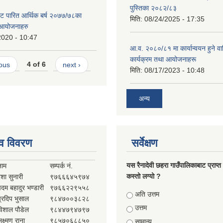
पुस्तिका २०८२/८३
बाट पारित आर्थिक बर्ष २०७७/७८का
मिति:
08/24/2025 - 17:35
 आयोजनाहरु
2020 - 10:47
आ.व. २०८०/८१ मा कार्यान्वयन हुने वार
कार्यक्रम तथा आयोजनाहरू
ious
4 of 6
next ›
मिति:
08/17/2023 - 10:48
अन्य
व विवरण
सर्वेक्षण
यस रैनादेवी छहरा गाउँपालिकाबाट प्राप्त
नाम
सम्पर्क नं.
कस्तो लग्यो ?
ेशा सुनारी
९७६६६४५९७४
पदम बहादुर भण्डारी
९७६६२२९५५८
Choices
अति उत्तम
प्रदिप भुसाल
९८४७००३८२८
उत्तम
विशाल पौडेल
९८४४७९४७९७
क्ष्मण राना
९८५७०६८८५०
सामान्य