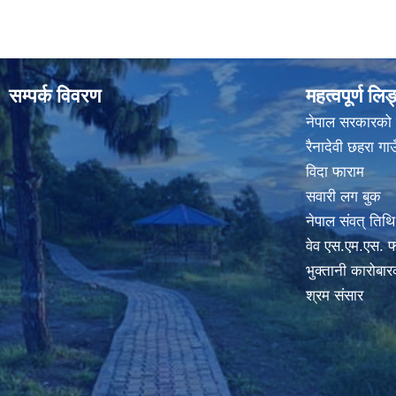
सम्पर्क विवरण
महत्वपूर्ण लि
नेपाल सरकारको
रैनादेवी छहरा ग
विदा फाराम
सवारी लग बुक
नेपाल संवत् तिथि
वेव एस.एम.एस. फ
भुक्तानी कारोबा
श्रम संसार