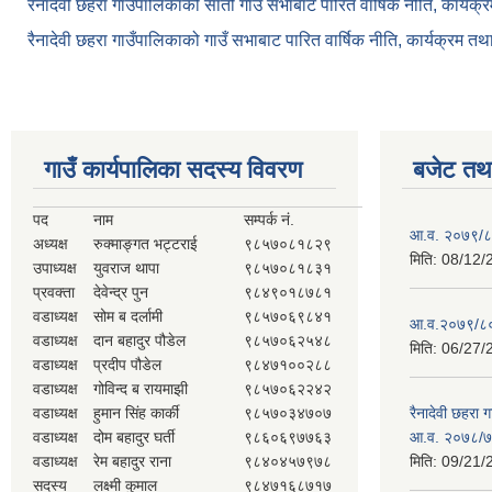
रैनादेवी छहरा गाउँपालिकाको सातौँ गाउँ सभाबाट पारित वार्षिक नीति, कार्य
रैनादेवी छहरा गाउँपालिकाको गाउँ सभाबाट पारित वार्षिक नीति, कार्यक्रम त
गाउँ कार्यपालिका सदस्य विवरण
बजेट तथा
पद
नाम
सम्पर्क नं.
आ.व. २०७९/८० 
अध्यक्ष
रुक्माङ्गत भट्टराई
९८५७०८१८२९
मिति:
08/12/
उपाध्यक्ष
युवराज थापा
९८५७०८१८३१
प्रवक्ता
देवेन्द्र पुन
९८४९०१८७८१
वडाध्यक्ष
सोम ब दर्लामी
९८५७०६९८४१
आ.व.२०७९/८० क
वडाध्यक्ष
दान बहादुर पौडेल
९८५७०६२५४८
मिति:
06/27/
वडाध्यक्ष
प्रदीप पौडेल
९८४७१००२८८
वडाध्यक्ष
गोविन्द ब रायमाझी
९८५७०६२२४२
वडाध्यक्ष
हुमान सिंह कार्की
९८५७०३४७०७
रैनादेवी छहरा 
वडाध्यक्ष
दोम बहादुर घर्ती
९८६०६९७७६३
आ.व. २०७८/७९
वडाध्यक्ष
रेम बहादुर राना
९८४०४५७९७८
मिति:
09/21/
सदस्य
लक्ष्मी कुमाल
९८४७१६८७१७