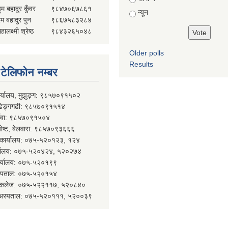
ुम बहादुर कुँवर
९८४७०६७८६१
न्यून
ेम बहादुर पुन
९८६७५८३२८४
हालक्ष्मी श्रेष्ठ
९८४३२६५०४८
Older polls
Results
्ण टेलिफोन नम्बर
ार्यालय, मुझुङ्ग: ९८५७०९१५०२
ल्ढेङ्गगढी: ९८५७०९१५१४
र्देवा: ९८५७०९१५०४
 पोष्ट, बेलवास: ९८५७०९३६६६
न कार्यालय: ०७५-५२०१२३, १२४
र्यालय: ०७५-५२०४२४, ५२०२७४
कार्यालय: ०७५-५२०१९९
 अस्पताल: ०७५-५२०१५४
कल कलेज: ०७५-५२२११७, ५२०८४०
न अस्पताल: ०७५-५२०१११, ५२००३९