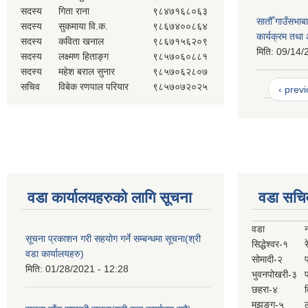
सदस्य
गिता राना
९८४७१६८०६३
सातौँ गाउँसभा
सदस्य
सुकमाया वि.क.
९८६७४००८६४
कार्यक्रम तथा
सदस्य
कविता खनाल
९८६७१५६२०९
मिति:
09/14/
सदस्य
लक्ष्मण हिताङ्ग
९८५७०६०८८१
सदस्य
महेश बराल सुनार
९८५७०६२८०७
सचिव
विबेक रणपाल परियार
९८५७०७२०२५
‹ prev
वडा कार्यालयहरुको लागि सूचना
वडा सचि
वडा
सूचना प्रकाशन गरी सहयोग गर्ने सम्बन्धमा सूचना(श्री
सिद्धेश्वर-१
र
वडा कार्यालयहरु)
सोमादी-२
मिति:
01/28/2021 - 12:28
भुवनपोखरी-३
छहरा-४
मुझुङ्ग-५
ल