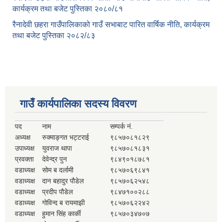
कार्यक्रम तथा बजेट पुस्तिका २०८०/८१
रैनादेवी छहरा गाउँपालिकाको गाउँ सभाबाट पारित वार्षिक नीति, कार्यक्रम
तथा बजेट पुस्तिका २०८२/८३
गाउँ कार्यपालिका सदस्य विवरण
पद
नाम
सम्पर्क नं.
अध्यक्ष
रुक्माङ्गत भट्टराई
९८५७०८१८२९
उपाध्यक्ष
युवराज थापा
९८५७०८१८३१
प्रवक्ता
देवेन्द्र पुन
९८४९०१८७८१
वडाध्यक्ष
सोम ब दर्लामी
९८५७०६९८४१
वडाध्यक्ष
दान बहादुर पौडेल
९८५७०६२५४८
वडाध्यक्ष
प्रदीप पौडेल
९८४७१००२८८
वडाध्यक्ष
गोविन्द ब रायमाझी
९८५७०६२२४२
वडाध्यक्ष
हुमान सिंह कार्की
९८५७०३४७०७