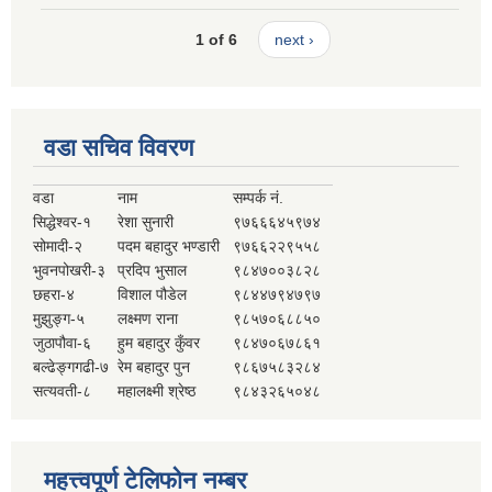
1 of 6
next ›
वडा सचिव विवरण
वडा
नाम
सम्पर्क नं.
सिद्धेश्वर-१
रेशा सुनारी
९७६६६४५९७४
सोमादी-२
पदम बहादुर भण्डारी
९७६६२२९५५८
भुवनपोखरी-३
प्रदिप भुसाल
९८४७००३८२८
छहरा-४
विशाल पौडेल
९८४४७९४७९७
मुझुङ्ग-५
लक्ष्मण राना
९८५७०६८८५०
जुठापौवा-६
हुम बहादुर कुँवर
९८४७०६७८६१
बल्ढेङ्गगढी-७
रेम बहादुर पुन
९८६७५८३२८४
सत्यवती-८
महालक्ष्मी श्रेष्ठ
९८४३२६५०४८
महत्त्वपूर्ण टेलिफोन नम्बर