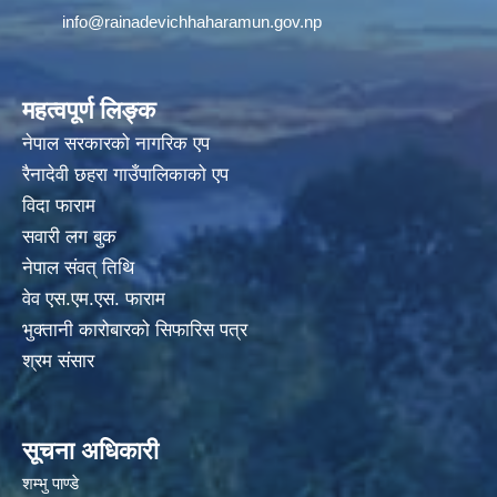
info@rainadevichhaharamun.gov.np
महत्वपूर्ण लिङ्क
नेपाल सरकारको नागरिक एप
रैनादेवी छहरा गाउँपालिकाको एप
विदा फाराम
सवारी लग बुक
नेपाल संवत् तिथि
वेव एस.एम.एस. फाराम
भुक्तानी कारोबारको सिफारिस पत्र
श्रम संसार
सूचना अधिकारी
शम्भु पाण्डे