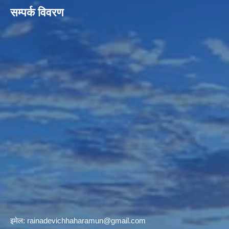
सम्पर्क विवरण
इमेल:
rainadevichhaharamun@gmail.com