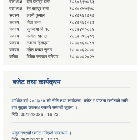
वडाध्यक्ष
दोम बहादुर घर्ती
९८६०६९७७६३
वडाध्यक्ष
रेम बहादुर राना
९८४०४५७९७८
सदस्य
लक्ष्मी कुमाल
९८४७१६८७१७
सदस्य
गिता राना
९८४७१६८०६३
सदस्य
सुकमाया वि.क.
९८६७४००८६४
सदस्य
कविता खनाल
९८६७१५६२०९
सदस्य
लक्ष्मण हिताङ्ग
९८५७०६०८८१
सदस्य
महेश बराल सुनार
९८५७०६२८०७
सचिव
विबेक रणपाल परियार
९८५७०७२०२५
बजेट तथा कार्यक्रम
आर्थिक वर्ष २०८३/८४ को नीति तथा कार्यक्रम, बजेट र योजना छनौटको लागि
राय सुझाव उपलब्ध गराउने सम्बन्धी सूचना ।
मिति:
05/12/2026 - 16:23
अनुदानग्राही छनोट गरिएको सम्बन्धमा ।
मिति:
05/07/2026 - 17:12