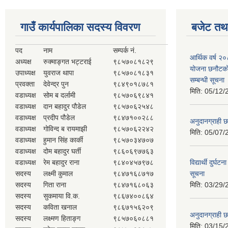
गाउँ कार्यपालिका सदस्य विवरण
बजेट तथा
पद
नाम
सम्पर्क नं.
आर्थिक वर्ष २
अध्यक्ष
रुक्माङ्गत भट्टराई
९८५७०८१८२९
योजना छनौटको 
उपाध्यक्ष
युवराज थापा
९८५७०८१८३१
सम्बन्धी सूचना
प्रवक्ता
देवेन्द्र पुन
९८४९०१८७८१
मिति:
05/12/
वडाध्यक्ष
सोम ब दर्लामी
९८५७०६९८४१
वडाध्यक्ष
दान बहादुर पौडेल
९८५७०६२५४८
वडाध्यक्ष
प्रदीप पौडेल
९८४७१००२८८
अनुदानग्राही छ
वडाध्यक्ष
गोविन्द ब रायमाझी
९८५७०६२२४२
मिति:
05/07/
वडाध्यक्ष
हुमान सिंह कार्की
९८५७०३४७०७
वडाध्यक्ष
दोम बहादुर घर्ती
९८६०६९७७६३
वडाध्यक्ष
रेम बहादुर राना
९८४०४५७९७८
विद्यार्थी दुर्घट
सदस्य
लक्ष्मी कुमाल
९८४७१६८७१७
सूचना
सदस्य
गिता राना
९८४७१६८०६३
मिति:
03/29/
सदस्य
सुकमाया वि.क.
९८६७४००८६४
सदस्य
कविता खनाल
९८६७१५६२०९
अनुदानग्राही छ
सदस्य
लक्ष्मण हिताङ्ग
९८५७०६०८८१
मिति:
03/15/