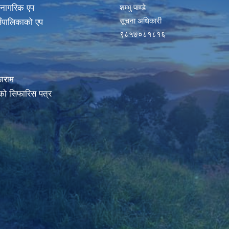
 नागरिक एप
शम्भु पाण्डे
सूचना अधिकारी
ाउँपालिकाको एप
९८५७०८१८१६
ाराम
रको सिफारिस पत्र