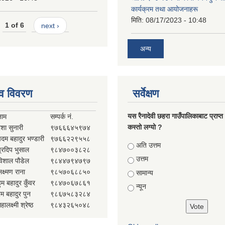
कार्यक्रम तथा आयोजनाहरू
मिति:
08/17/2023 - 10:48
1 of 6
next ›
अन्य
व विवरण
सर्वेक्षण
यस रैनादेवी छहरा गाउँपालिकाबाट प्राप्त
नाम
सम्पर्क नं.
कस्तो लग्यो ?
ेशा सुनारी
९७६६६४५९७४
पदम बहादुर भण्डारी
९७६६२२९५५८
Choices
अति उत्तम
प्रदिप भुसाल
९८४७००३८२८
उत्तम
विशाल पौडेल
९८४४७९४७९७
क्ष्मण राना
९८५७०६८८५०
सामान्य
ुम बहादुर कुँवर
९८४७०६७८६१
न्यून
ेम बहादुर पुन
९८६७५८३२८४
हालक्ष्मी श्रेष्ठ
९८४३२६५०४८