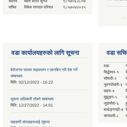
सदस्य
महेश बराल सुनार
९८५७०६२८०७
सचिव
विबेक रणपाल परियार
९८५७०७२०२५
वडा कार्यालयहरुको लागि सूचना
वडा सचि
वडा
बेरोजगार फाराम सङ्कलन र छानबिन गरी पेश गर्ने
सिद्धेश्वर-१
र
सम्बन्धमा
सोमादी-२
मिति:
02/12/2023 - 16:22
भुवनपोखरी-३
छहरा-४
मुझुङ्ग-५
ल
सूचना अधिकारी तोक्ने सम्बन्धमा
जुठापौवा-६
ह
मिति:
12/27/2022 - 14:01
बल्ढेङ्गगढी-७
र
सत्यवती-८
म
सहकारी संस्थाहरुलाई सूचना