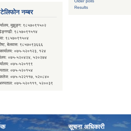
Older polls
Results
्ण टेलिफोन नम्बर
ार्यालय, मुझुङ्ग: ९८५७०९१५०२
ल्ढेङ्गगढी: ९८५७०९१५१४
र्देवा: ९८५७०९१५०४
 पोष्ट, बेलवास: ९८५७०९३६६६
न कार्यालय: ०७५-५२०१२३, १२४
र्यालय: ०७५-५२०४२४, ५२०२७४
कार्यालय: ०७५-५२०१९९
 अस्पताल: ०७५-५२०१५४
कल कलेज: ०७५-५२२११७, ५२०८४०
न अस्पताल: ०७५-५२०१११, ५२००३९
ङ्क
सूचना अधिकारी