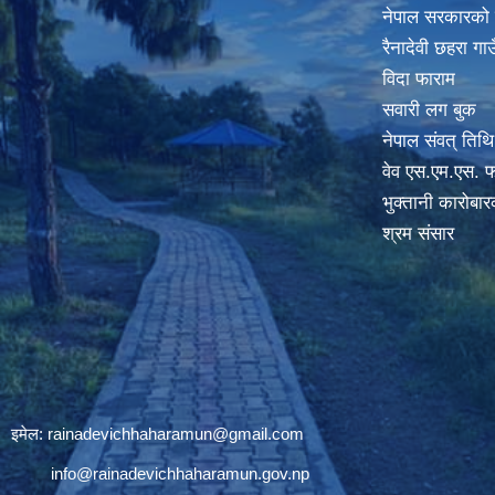
नेपाल सरकारको
रैनादेवी छहरा ग
विदा फाराम
सवारी लग बुक
नेपाल संवत् तिथि
वेव एस.एम.एस. फ
भुक्तानी कारोबा
श्रम संसार
इमेल:
rainadevichhaharamun@gmail.com
info@rainadevichhaharamun.gov.np