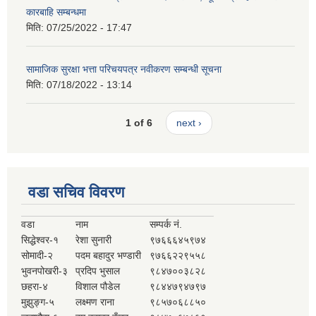
कारबाहि सम्बन्धमा
मिति:
07/25/2022 - 17:47
सामाजिक सुरक्षा भत्ता परिचयपत्र नवीकरण सम्बन्धी सूचना
मिति:
07/18/2022 - 13:14
1 of 6
next ›
वडा सचिव विवरण
वडा
नाम
सम्पर्क नं.
सिद्धेश्वर-१
रेशा सुनारी
९७६६६४५९७४
सोमादी-२
पदम बहादुर भण्डारी
९७६६२२९५५८
भुवनपोखरी-३
प्रदिप भुसाल
९८४७००३८२८
छहरा-४
विशाल पौडेल
९८४४७९४७९७
मुझुङ्ग-५
लक्ष्मण राना
९८५७०६८८५०