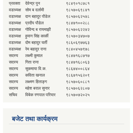
प्रवक्ता
देवेन्द्र पुन
९८४९०१८७८१
वडाध्यक्ष
सोम ब दर्लामी
९८५७०६९८४१
वडाध्यक्ष
दान बहादुर पौडेल
९८५७०६२५४८
वडाध्यक्ष
प्रदीप पौडेल
९८४७१००२८८
वडाध्यक्ष
गोविन्द ब रायमाझी
९८५७०६२२४२
वडाध्यक्ष
हुमान सिंह कार्की
९८५७०३४७०७
वडाध्यक्ष
दोम बहादुर घर्ती
९८६०६९७७६३
वडाध्यक्ष
रेम बहादुर राना
९८४०४५७९७८
सदस्य
लक्ष्मी कुमाल
९८४७१६८७१७
सदस्य
गिता राना
९८४७१६८०६३
सदस्य
सुकमाया वि.क.
९८६७४००८६४
सदस्य
कविता खनाल
९८६७१५६२०९
सदस्य
लक्ष्मण हिताङ्ग
९८५७०६०८८१
सदस्य
महेश बराल सुनार
९८५७०६२८०७
सचिव
विबेक रणपाल परियार
९८५७०७२०२५
बजेट तथा कार्यक्रम