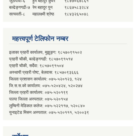
जुठापौवा-६
हुम बहादुर कुँवर
९८४७०६७८६१
बल्ढेङ्गगढी-७
रेम बहादुर पुन
९८६७५८३२८४
सत्यवती-८
महालक्ष्मी श्रेष्ठ
९८४३२६५०४८
महत्त्वपूर्ण टेलिफोन नम्बर
इलाका प्रहरी कार्यालय, मुझुङ्ग: ९८५७०९१५०२
प्रहरी चौकी, बल्ढेङ्गगढी: ९८५७०९१५१४
प्रहरी चौकी, सर्देवा: ९८५७०९१५०४
अस्थायी प्रहरी पोष्ट, बेलवास: ९८५७०९३६६६
जिल्ला प्रशासन कार्यालय: ०७५-५२०१२३, १२४
जि.स.स.को कार्यालय: ०७५-५२०४२४, ५२०२७४
जिल्ला प्रहरी कार्यालय: ०७५-५२०१९९
पाल्पा जिल्ला अस्पताल: ०७५-५२०१५४
लुम्बिनी मेडिकल कलेज: ०७५-५२२११७, ५२०८४०
युनाइटेड मिसन अस्पताल: ०७५-५२०१११, ५२००३९