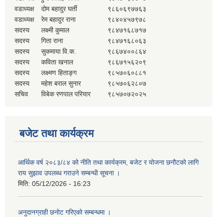
वडाध्यक्ष
दोम बहादुर घर्ती
९८६०६९७७६३
वडाध्यक्ष
रेम बहादुर राना
९८४०४५७९७८
सदस्य
लक्ष्मी कुमाल
९८४७१६८७१७
सदस्य
गिता राना
९८४७१६८०६३
सदस्य
सुकमाया वि.क.
९८६७४००८६४
सदस्य
कविता खनाल
९८६७१५६२०९
सदस्य
लक्ष्मण हिताङ्ग
९८५७०६०८८१
सदस्य
महेश बराल सुनार
९८५७०६२८०७
सचिव
विबेक रणपाल परियार
९८५७०७२०२५
बजेट तथा कार्यक्रम
आर्थिक वर्ष २०८३/८४ को नीति तथा कार्यक्रम, बजेट र योजना छनौटको लागि
राय सुझाव उपलब्ध गराउने सम्बन्धी सूचना ।
मिति:
05/12/2026 - 16:23
अनुदानग्राही छनोट गरिएको सम्बन्धमा ।