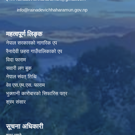
info@rainadevichhaharamun.gov.np
महत्वपूर्ण लिङ्क
नेपाल सरकारको नागरिक एप
रैनादेवी छहरा गाउँपालिकाको एप
विदा फाराम
सवारी लग बुक
नेपाल संवत् तिथि
वेव एस.एम.एस. फाराम
भुक्तानी कारोबारको सिफारिस पत्र
श्रम संसार
सूचना अधिकारी