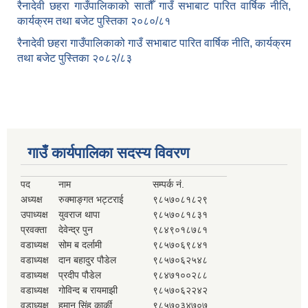
रैनादेवी छहरा गाउँपालिकाको सातौँ गाउँ सभाबाट पारित वार्षिक नीति,
कार्यक्रम तथा बजेट पुस्तिका २०८०/८१
रैनादेवी छहरा गाउँपालिकाको गाउँ सभाबाट पारित वार्षिक नीति, कार्यक्रम
तथा बजेट पुस्तिका २०८२/८३
गाउँ कार्यपालिका सदस्य विवरण
पद
नाम
सम्पर्क नं.
अध्यक्ष
रुक्माङ्गत भट्टराई
९८५७०८१८२९
उपाध्यक्ष
युवराज थापा
९८५७०८१८३१
प्रवक्ता
देवेन्द्र पुन
९८४९०१८७८१
वडाध्यक्ष
सोम ब दर्लामी
९८५७०६९८४१
वडाध्यक्ष
दान बहादुर पौडेल
९८५७०६२५४८
वडाध्यक्ष
प्रदीप पौडेल
९८४७१००२८८
वडाध्यक्ष
गोविन्द ब रायमाझी
९८५७०६२२४२
वडाध्यक्ष
हुमान सिंह कार्की
९८५७०३४७०७