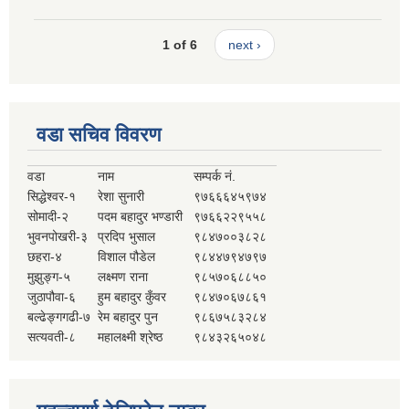
1 of 6
next ›
वडा सचिव विवरण
वडा
नाम
सम्पर्क नं.
सिद्धेश्वर-१
रेशा सुनारी
९७६६६४५९७४
सोमादी-२
पदम बहादुर भण्डारी
९७६६२२९५५८
भुवनपोखरी-३
प्रदिप भुसाल
९८४७००३८२८
छहरा-४
विशाल पौडेल
९८४४७९४७९७
मुझुङ्ग-५
लक्ष्मण राना
९८५७०६८८५०
जुठापौवा-६
हुम बहादुर कुँवर
९८४७०६७८६१
बल्ढेङ्गगढी-७
रेम बहादुर पुन
९८६७५८३२८४
सत्यवती-८
महालक्ष्मी श्रेष्ठ
९८४३२६५०४८