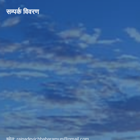
सम्पर्क विवरण
इमेल:
rainadevichhaharamun@gmail.com