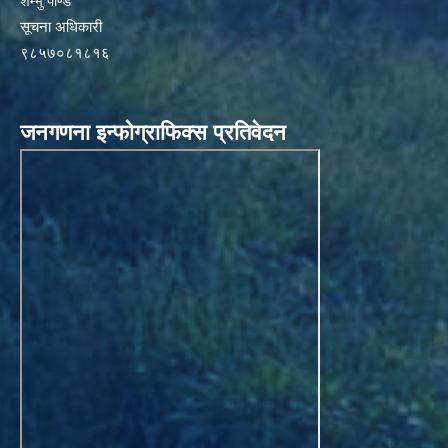
शम्भु पाण्डे
सूचना अधिकारी
९८५७०८१८१६
जनगणना इन्फोग्राफिक्स प्रतिवेदन