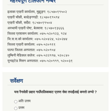
महत्त्वपूर्ण टेलिफोन नम्बर
इलाका प्रहरी कार्यालय, मुझुङ्ग: ९८५७०९१५०२
प्रहरी चौकी, बल्ढेङ्गगढी: ९८५७०९१५१४
प्रहरी चौकी, सर्देवा: ९८५७०९१५०४
अस्थायी प्रहरी पोष्ट, बेलवास: ९८५७०९३६६६
जिल्ला प्रशासन कार्यालय: ०७५-५२०१२३, १२४
जि.स.स.को कार्यालय: ०७५-५२०४२४, ५२०२७४
जिल्ला प्रहरी कार्यालय: ०७५-५२०१९९
पाल्पा जिल्ला अस्पताल: ०७५-५२०१५४
लुम्बिनी मेडिकल कलेज: ०७५-५२२११७, ५२०८४०
युनाइटेड मिसन अस्पताल: ०७५-५२०१११, ५२००३९
सर्वेक्षण
यस रैनादेवी छहरा गाउँपालिकाबाट प्राप्त सेवा तपाईंलाई कस्तो लग्यो ?
Choices
अति उत्तम
उत्तम