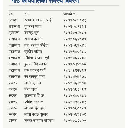
गाउँ कार्यपालिका सदस्य विवरण
पद
नाम
सम्पर्क नं.
अध्यक्ष
रुक्माङ्गत भट्टराई
९८५७०८१८२९
उपाध्यक्ष
युवराज थापा
९८५७०८१८३१
प्रवक्ता
देवेन्द्र पुन
९८४९०१८७८१
वडाध्यक्ष
सोम ब दर्लामी
९८५७०६९८४१
वडाध्यक्ष
दान बहादुर पौडेल
९८५७०६२५४८
वडाध्यक्ष
प्रदीप पौडेल
९८४७१००२८८
वडाध्यक्ष
गोविन्द ब रायमाझी
९८५७०६२२४२
वडाध्यक्ष
हुमान सिंह कार्की
९८५७०३४७०७
वडाध्यक्ष
दोम बहादुर घर्ती
९८६०६९७७६३
वडाध्यक्ष
रेम बहादुर राना
९८४०४५७९७८
सदस्य
लक्ष्मी कुमाल
९८४७१६८७१७
सदस्य
गिता राना
९८४७१६८०६३
सदस्य
सुकमाया वि.क.
९८६७४००८६४
सदस्य
कविता खनाल
९८६७१५६२०९
सदस्य
लक्ष्मण हिताङ्ग
९८५७०६०८८१
सदस्य
महेश बराल सुनार
९८५७०६२८०७
सचिव
विबेक रणपाल परियार
९८५७०७२०२५