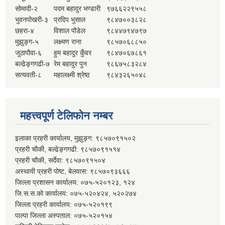
सोमादी-२
पदम बहादुर भण्डारी
९७६६२२९५५८
भुवनपोखरी-३
प्रदिप भुसाल
९८४७००३८२८
छहरा-४
विशाल पौडेल
९८४४७९४७९७
मुझुङ्ग-५
लक्ष्मण राना
९८५७०६८८५०
जुठापौवा-६
हुम बहादुर कुँवर
९८४७०६७८६१
बल्ढेङ्गगढी-७
रेम बहादुर पुन
९८६७५८३२८४
सत्यवती-८
महालक्ष्मी श्रेष्ठ
९८४३२६५०४८
महत्त्वपूर्ण टेलिफोन नम्बर
इलाका प्रहरी कार्यालय, मुझुङ्ग: ९८५७०९१५०२
प्रहरी चौकी, बल्ढेङ्गगढी: ९८५७०९१५१४
प्रहरी चौकी, सर्देवा: ९८५७०९१५०४
अस्थायी प्रहरी पोष्ट, बेलवास: ९८५७०९३६६६
जिल्ला प्रशासन कार्यालय: ०७५-५२०१२३, १२४
जि.स.स.को कार्यालय: ०७५-५२०४२४, ५२०२७४
जिल्ला प्रहरी कार्यालय: ०७५-५२०१९९
पाल्पा जिल्ला अस्पताल: ०७५-५२०१५४