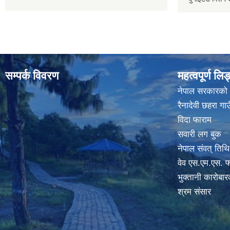
सम्पर्क विवरण
महत्वपूर्ण लि
नेपाल सरकारको
रैनादेवी छहरा ग
विदा फाराम
सवारी लग बुक
नेपाल संवत् तिथि
वेव एस.एम.एस. फ
भुक्तानी कारोबा
श्रम संसार