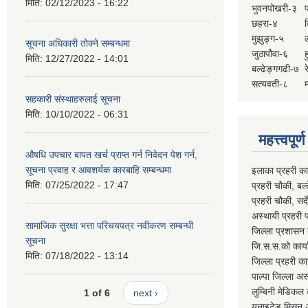
मिति:
02/12/2023 - 16:22
भुवनपोखरी-३
छहरा-४
मुझुङ्ग-५
ल
सूचना अधिकारी तोक्ने सम्बन्धमा
जुठापौवा-६
ह
मिति:
12/27/2022 - 14:01
बल्ढेङ्गगढी-७
र
सत्यवती-८
म
सहकारी संस्थाहरुलाई सूचना
मिति:
10/10/2022 - 06:31
महत्त्वपूर
औषधि उपचार बापत खर्च प्राप्त गर्न निवेदन पेश गर्न,
सूचना प्रवाह र आवशर्यक कारबाहि सम्बन्धमा
इलाका प्रहरी क
मिति:
07/25/2022 - 17:47
प्रहरी चौकी, ब
प्रहरी चौकी, स
अस्थायी प्रहरी
सामाजिक सुरक्षा भत्ता परिचयपत्र नवीकरण सम्बन्धी
जिल्ला प्रशास
सूचना
जि.स.स.को का
मिति:
07/18/2022 - 13:14
जिल्ला प्रहरी 
पाल्पा जिल्ला
लुम्बिनी मेडि
1 of 6
next ›
युनाइटेड मिस