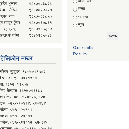
Choices
अति उत्तम
प्रदिप भुसाल
९८४७००३८२८
उत्तम
विशाल पौडेल
९८४४७९४७९७
क्ष्मण राना
९८५७०६८८५०
सामान्य
ुम बहादुर कुँवर
९८४७०६७८६१
न्यून
ेम बहादुर पुन
९८६७५८३२८४
हालक्ष्मी श्रेष्ठ
९८४३२६५०४८
Older polls
Results
्ण टेलिफोन नम्बर
ार्यालय, मुझुङ्ग: ९८५७०९१५०२
ल्ढेङ्गगढी: ९८५७०९१५१४
र्देवा: ९८५७०९१५०४
 पोष्ट, बेलवास: ९८५७०९३६६६
न कार्यालय: ०७५-५२०१२३, १२४
र्यालय: ०७५-५२०४२४, ५२०२७४
कार्यालय: ०७५-५२०१९९
 अस्पताल: ०७५-५२०१५४
कल कलेज: ०७५-५२२११७, ५२०८४०
न अस्पताल: ०७५-५२०१११, ५२००३९