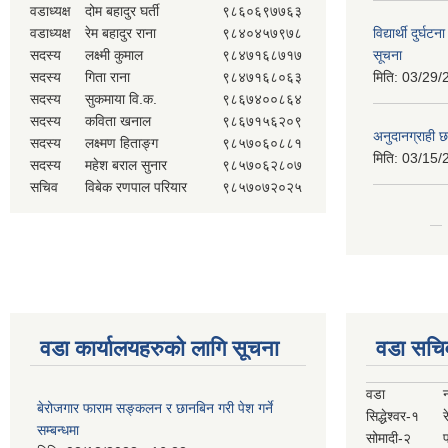
वडाध्यक्ष
दोम बहादुर घर्ती
९८६०६९७७६३
वडाध्यक्ष
रेम बहादुर राना
९८४०४५७९७८
विद्यार्थी दुर्घट
सदस्य
लक्ष्मी कुमाल
९८४७१६८७१७
सूचना
सदस्य
गिता राना
९८४७१६८०६३
मिति:
03/29/
सदस्य
सुकमाया वि.क.
९८६७४००८६४
सदस्य
कविता खनाल
९८६७१५६२०९
अनुदानग्राही छ
सदस्य
लक्ष्मण हिताङ्ग
९८५७०६०८८१
मिति:
03/15/
सदस्य
महेश बराल सुनार
९८५७०६२८०७
सचिव
विबेक रणपाल परियार
९८५७०७२०२५
वडा कार्यालयहरुको लागि सूचना
वडा सचि
वडा
बेरोजगार फाराम सङ्कलन र छानबिन गरी पेश गर्ने
सिद्धेश्वर-१
र
सम्बन्धमा
सोमादी-२