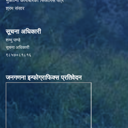
भुक्तानी कारोबारको सिफारिस पत्र
श्रम संसार
सूचना अधिकारी
शम्भु पाण्डे
सूचना अधिकारी
९८५७०८१८१६
जनगणना इन्फोग्राफिक्स प्रतिवेदन