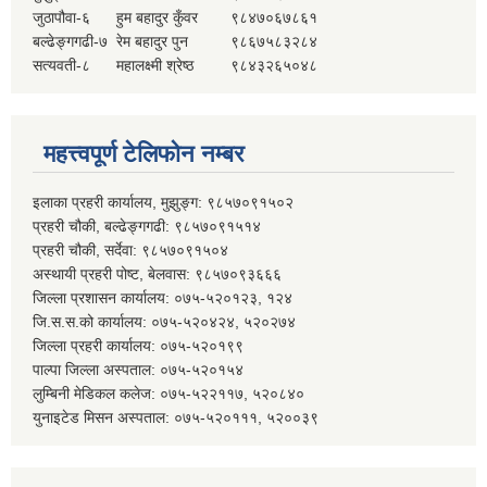
जुठापौवा-६
हुम बहादुर कुँवर
९८४७०६७८६१
बल्ढेङ्गगढी-७
रेम बहादुर पुन
९८६७५८३२८४
सत्यवती-८
महालक्ष्मी श्रेष्ठ
९८४३२६५०४८
महत्त्वपूर्ण टेलिफोन नम्बर
इलाका प्रहरी कार्यालय, मुझुङ्ग: ९८५७०९१५०२
प्रहरी चौकी, बल्ढेङ्गगढी: ९८५७०९१५१४
प्रहरी चौकी, सर्देवा: ९८५७०९१५०४
अस्थायी प्रहरी पोष्ट, बेलवास: ९८५७०९३६६६
जिल्ला प्रशासन कार्यालय: ०७५-५२०१२३, १२४
जि.स.स.को कार्यालय: ०७५-५२०४२४, ५२०२७४
जिल्ला प्रहरी कार्यालय: ०७५-५२०१९९
पाल्पा जिल्ला अस्पताल: ०७५-५२०१५४
लुम्बिनी मेडिकल कलेज: ०७५-५२२११७, ५२०८४०
युनाइटेड मिसन अस्पताल: ०७५-५२०१११, ५२००३९