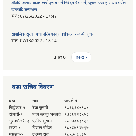
औषधि उपचार बापत खर्च प्राप्त गर्न निवेदन पेश गर्न, सूचना प्रवाह र आवशर्यक
कारबाहि सम्बन्धमा
मिति:
07/25/2022 - 17:47
सामाजिक सुरक्षा भत्ता परिचयपत्र नवीकरण सम्बन्धी सूचना
मिति:
07/18/2022 - 13:14
1 of 6
next ›
वडा सचिव विवरण
वडा
नाम
सम्पर्क नं.
सिद्धेश्वर-१
रेशा सुनारी
९७६६६४५९७४
सोमादी-२
पदम बहादुर भण्डारी
९७६६२२९५५८
भुवनपोखरी-३
प्रदिप भुसाल
९८४७००३८२८
छहरा-४
विशाल पौडेल
९८४४७९४७९७
मुझुङ्ग-५
लक्ष्मण राना
९८५७०६८८५०