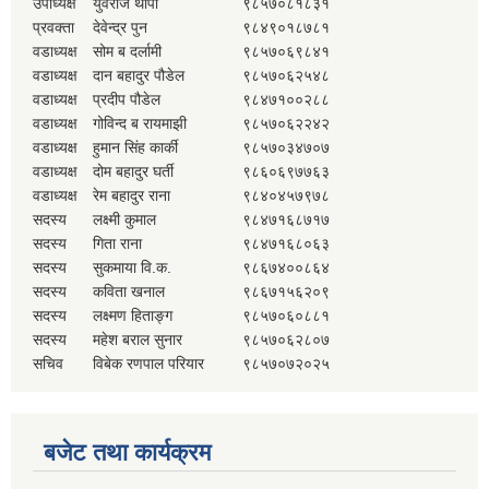
उपाध्यक्ष
युवराज थापा
९८५७०८१८३१
प्रवक्ता
देवेन्द्र पुन
९८४९०१८७८१
वडाध्यक्ष
सोम ब दर्लामी
९८५७०६९८४१
वडाध्यक्ष
दान बहादुर पौडेल
९८५७०६२५४८
वडाध्यक्ष
प्रदीप पौडेल
९८४७१००२८८
वडाध्यक्ष
गोविन्द ब रायमाझी
९८५७०६२२४२
वडाध्यक्ष
हुमान सिंह कार्की
९८५७०३४७०७
वडाध्यक्ष
दोम बहादुर घर्ती
९८६०६९७७६३
वडाध्यक्ष
रेम बहादुर राना
९८४०४५७९७८
सदस्य
लक्ष्मी कुमाल
९८४७१६८७१७
सदस्य
गिता राना
९८४७१६८०६३
सदस्य
सुकमाया वि.क.
९८६७४००८६४
सदस्य
कविता खनाल
९८६७१५६२०९
सदस्य
लक्ष्मण हिताङ्ग
९८५७०६०८८१
सदस्य
महेश बराल सुनार
९८५७०६२८०७
सचिव
विबेक रणपाल परियार
९८५७०७२०२५
बजेट तथा कार्यक्रम