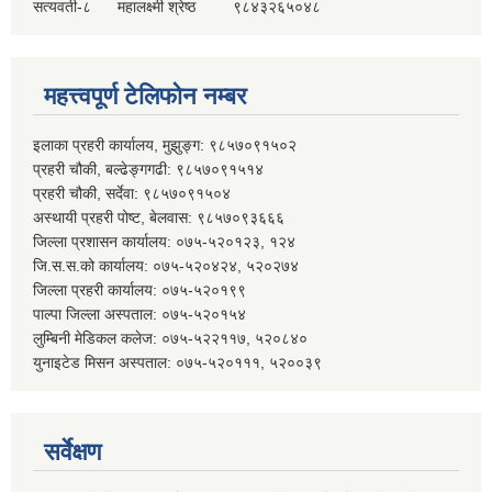
सत्यवती-८
महालक्ष्मी श्रेष्ठ
९८४३२६५०४८
महत्त्वपूर्ण टेलिफोन नम्बर
इलाका प्रहरी कार्यालय, मुझुङ्ग: ९८५७०९१५०२
प्रहरी चौकी, बल्ढेङ्गगढी: ९८५७०९१५१४
प्रहरी चौकी, सर्देवा: ९८५७०९१५०४
अस्थायी प्रहरी पोष्ट, बेलवास: ९८५७०९३६६६
जिल्ला प्रशासन कार्यालय: ०७५-५२०१२३, १२४
जि.स.स.को कार्यालय: ०७५-५२०४२४, ५२०२७४
जिल्ला प्रहरी कार्यालय: ०७५-५२०१९९
पाल्पा जिल्ला अस्पताल: ०७५-५२०१५४
लुम्बिनी मेडिकल कलेज: ०७५-५२२११७, ५२०८४०
युनाइटेड मिसन अस्पताल: ०७५-५२०१११, ५२००३९
सर्वेक्षण