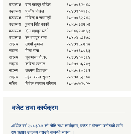
वडाध्यक्ष
दान बहादुर पौडेल
९८५७०६२५४८
वडाध्यक्ष
प्रदीप पौडेल
९८४७१००२८८
वडाध्यक्ष
गोविन्द ब रायमाझी
९८५७०६२२४२
वडाध्यक्ष
हुमान सिंह कार्की
९८५७०३४७०७
वडाध्यक्ष
दोम बहादुर घर्ती
९८६०६९७७६३
वडाध्यक्ष
रेम बहादुर राना
९८४०४५७९७८
सदस्य
लक्ष्मी कुमाल
९८४७१६८७१७
सदस्य
गिता राना
९८४७१६८०६३
सदस्य
सुकमाया वि.क.
९८६७४००८६४
सदस्य
कविता खनाल
९८६७१५६२०९
सदस्य
लक्ष्मण हिताङ्ग
९८५७०६०८८१
सदस्य
महेश बराल सुनार
९८५७०६२८०७
सचिव
विबेक रणपाल परियार
९८५७०७२०२५
बजेट तथा कार्यक्रम
आर्थिक वर्ष २०८३/८४ को नीति तथा कार्यक्रम, बजेट र योजना छनौटको लागि
राय सुझाव उपलब्ध गराउने सम्बन्धी सूचना ।