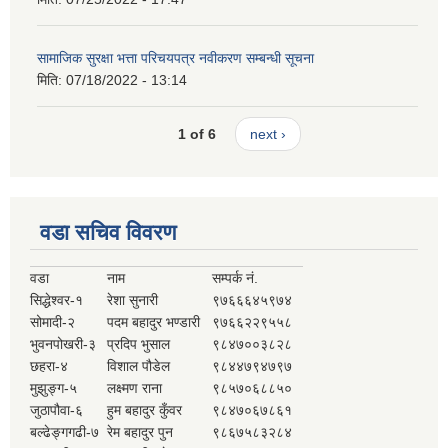
सामाजिक सुरक्षा भत्ता परिचयपत्र नवीकरण सम्बन्धी सूचना
मिति:
07/18/2022 - 13:14
1 of 6
next ›
वडा सचिव विवरण
वडा
नाम
सम्पर्क नं.
सिद्धेश्वर-१
रेशा सुनारी
९७६६६४५९७४
सोमादी-२
पदम बहादुर भण्डारी
९७६६२२९५५८
भुवनपोखरी-३
प्रदिप भुसाल
९८४७००३८२८
छहरा-४
विशाल पौडेल
९८४४७९४७९७
मुझुङ्ग-५
लक्ष्मण राना
९८५७०६८८५०
जुठापौवा-६
हुम बहादुर कुँवर
९८४७०६७८६१
बल्ढेङ्गगढी-७
रेम बहादुर पुन
९८६७५८३२८४