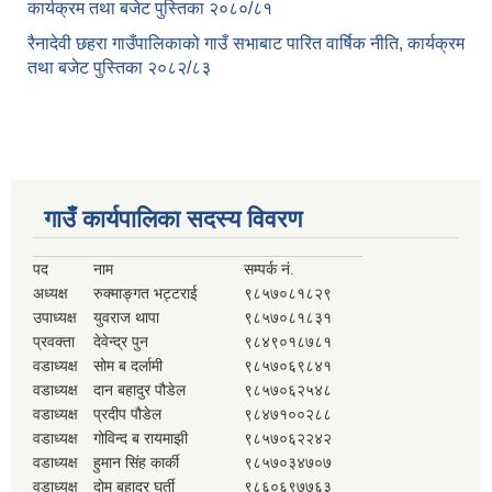
कार्यक्रम तथा बजेट पुस्तिका २०८०/८१
रैनादेवी छहरा गाउँपालिकाको गाउँ सभाबाट पारित वार्षिक नीति, कार्यक्रम
तथा बजेट पुस्तिका २०८२/८३
गाउँ कार्यपालिका सदस्य विवरण
पद
नाम
सम्पर्क नं.
अध्यक्ष
रुक्माङ्गत भट्टराई
९८५७०८१८२९
उपाध्यक्ष
युवराज थापा
९८५७०८१८३१
प्रवक्ता
देवेन्द्र पुन
९८४९०१८७८१
वडाध्यक्ष
सोम ब दर्लामी
९८५७०६९८४१
वडाध्यक्ष
दान बहादुर पौडेल
९८५७०६२५४८
वडाध्यक्ष
प्रदीप पौडेल
९८४७१००२८८
वडाध्यक्ष
गोविन्द ब रायमाझी
९८५७०६२२४२
वडाध्यक्ष
हुमान सिंह कार्की
९८५७०३४७०७
वडाध्यक्ष
दोम बहादुर घर्ती
९८६०६९७७६३