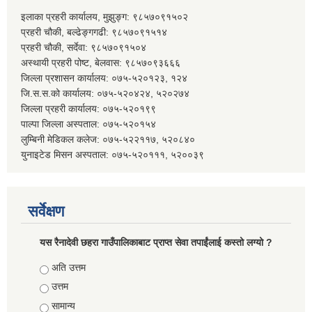
इलाका प्रहरी कार्यालय, मुझुङ्ग: ९८५७०९१५०२
प्रहरी चौकी, बल्ढेङ्गगढी: ९८५७०९१५१४
प्रहरी चौकी, सर्देवा: ९८५७०९१५०४
अस्थायी प्रहरी पोष्ट, बेलवास: ९८५७०९३६६६
जिल्ला प्रशासन कार्यालय: ०७५-५२०१२३, १२४
जि.स.स.को कार्यालय: ०७५-५२०४२४, ५२०२७४
जिल्ला प्रहरी कार्यालय: ०७५-५२०१९९
पाल्पा जिल्ला अस्पताल: ०७५-५२०१५४
लुम्बिनी मेडिकल कलेज: ०७५-५२२११७, ५२०८४०
युनाइटेड मिसन अस्पताल: ०७५-५२०१११, ५२००३९
सर्वेक्षण
यस रैनादेवी छहरा गाउँपालिकाबाट प्राप्त सेवा तपाईंलाई कस्तो लग्यो ?
Choices
अति उत्तम
उत्तम
सामान्य