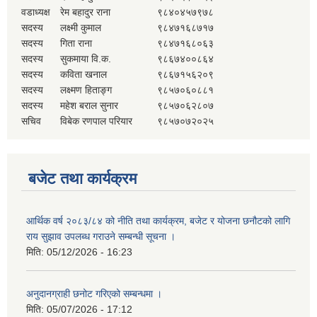
वडाध्यक्ष
रेम बहादुर राना
९८४०४५७९७८
सदस्य
लक्ष्मी कुमाल
९८४७१६८७१७
सदस्य
गिता राना
९८४७१६८०६३
सदस्य
सुकमाया वि.क.
९८६७४००८६४
सदस्य
कविता खनाल
९८६७१५६२०९
सदस्य
लक्ष्मण हिताङ्ग
९८५७०६०८८१
सदस्य
महेश बराल सुनार
९८५७०६२८०७
सचिव
विबेक रणपाल परियार
९८५७०७२०२५
बजेट तथा कार्यक्रम
आर्थिक वर्ष २०८३/८४ को नीति तथा कार्यक्रम, बजेट र योजना छनौटको लागि
राय सुझाव उपलब्ध गराउने सम्बन्धी सूचना ।
मिति:
05/12/2026 - 16:23
अनुदानग्राही छनोट गरिएको सम्बन्धमा ।
मिति:
05/07/2026 - 17:12