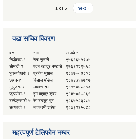
1 of 6
next ›
वडा सचिव विवरण
वडा
नाम
सम्पर्क नं.
सिद्धेश्वर-१
रेशा सुनारी
९७६६६४५९७४
सोमादी-२
पदम बहादुर भण्डारी
९७६६२२९५५८
भुवनपोखरी-३
प्रदिप भुसाल
९८४७००३८२८
छहरा-४
विशाल पौडेल
९८४४७९४७९७
मुझुङ्ग-५
लक्ष्मण राना
९८५७०६८८५०
जुठापौवा-६
हुम बहादुर कुँवर
९८४७०६७८६१
बल्ढेङ्गगढी-७
रेम बहादुर पुन
९८६७५८३२८४
सत्यवती-८
महालक्ष्मी श्रेष्ठ
९८४३२६५०४८
महत्त्वपूर्ण टेलिफोन नम्बर