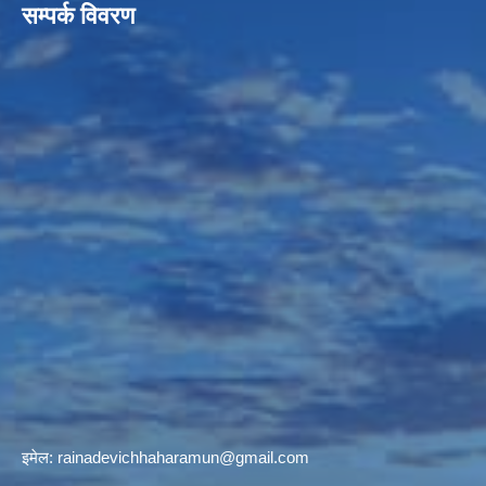
सम्पर्क विवरण
इमेल:
rainadevichhaharamun@gmail.com