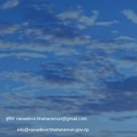
इमेल:
rainadevichhaharamun@gmail.com
info@rainadevichhaharamun.gov.np