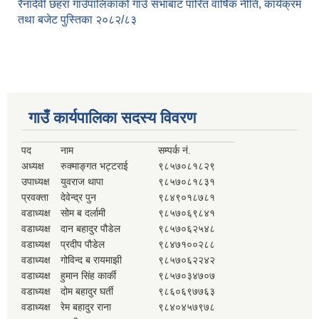
रैनादेवी छहरा गाउँपालिकाको गाउँ सभाबाट पारित वार्षिक नीति, कार्यक्रम
तथा बजेट पुस्तिका २०८२/८३
गाउँ कार्यपालिका सदस्य विवरण
पद
नाम
सम्पर्क नं.
अध्यक्ष
रुक्माङ्गत भट्टराई
९८५७०८१८२९
उपाध्यक्ष
युवराज थापा
९८५७०८१८३१
प्रवक्ता
देवेन्द्र पुन
९८४९०१८७८१
वडाध्यक्ष
सोम ब दर्लामी
९८५७०६९८४१
वडाध्यक्ष
दान बहादुर पौडेल
९८५७०६२५४८
वडाध्यक्ष
प्रदीप पौडेल
९८४७१००२८८
वडाध्यक्ष
गोविन्द ब रायमाझी
९८५७०६२२४२
वडाध्यक्ष
हुमान सिंह कार्की
९८५७०३४७०७
वडाध्यक्ष
दोम बहादुर घर्ती
९८६०६९७७६३
वडाध्यक्ष
रेम बहादुर राना
९८४०४५७९७८