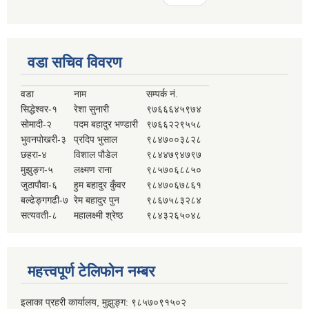
वडा सचिव विवरण
वडा
नाम
सम्पर्क नं.
सिद्धेश्वर-१
रेशा सुनारी
९७६६६४५९७४
सोमादी-२
पदम बहादुर भण्डारी
९७६६२२९५५८
भुवनपोखरी-३
प्रदिप भुसाल
९८४७००३८२८
छहरा-४
विशाल पौडेल
९८४४७९४७९७
मुझुङ्ग-५
लक्ष्मण राना
९८५७०६८८५०
जुठापौवा-६
हुम बहादुर कुँवर
९८४७०६७८६१
बल्ढेङ्गगढी-७
रेम बहादुर पुन
९८६७५८३२८४
सत्यवती-८
महालक्ष्मी श्रेष्ठ
९८४३२६५०४८
महत्त्वपूर्ण टेलिफोन नम्बर
इलाका प्रहरी कार्यालय, मुझुङ्ग: ९८५७०९१५०२