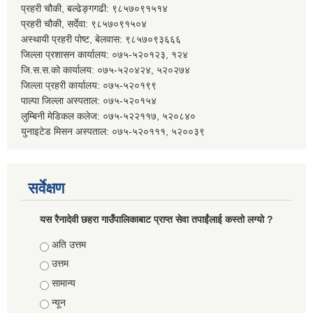
प्रहरी चौकी, बल्ढेङ्गगढी: ९८५७०९१५१४
प्रहरी चौकी, सर्देवा: ९८५७०९१५०४
अस्थायी प्रहरी पोष्ट, बेलवास: ९८५७०९३६६६
जिल्ला प्रशासन कार्यालय: ०७५-५२०१२३, १२४
जि.स.स.को कार्यालय: ०७५-५२०४२४, ५२०२७४
जिल्ला प्रहरी कार्यालय: ०७५-५२०१९९
पाल्पा जिल्ला अस्पताल: ०७५-५२०१५४
लुम्बिनी मेडिकल कलेज: ०७५-५२२११७, ५२०८४०
युनाइटेड मिसन अस्पताल: ०७५-५२०१११, ५२००३९
सर्वेक्षण
यस रैनादेवी छहरा गाउँपालिकाबाट प्राप्त सेवा तपाईंलाई कस्तो लग्यो ?
Choices
अति उत्तम
उत्तम
सामान्य
न्यून