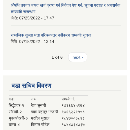
औषधि उपचार बापत खर्च प्राप्त गर्न निवेदन पेश गर्न, सूचना प्रवाह र आवशर्यक
कारबाहि सम्बन्धमा
मिति:
07/25/2022 - 17:47
सामाजिक सुरक्षा भत्ता परिचयपत्र नवीकरण सम्बन्धी सूचना
मिति:
07/18/2022 - 13:14
1 of 6
next ›
वडा सचिव विवरण
वडा
नाम
सम्पर्क नं.
सिद्धेश्वर-१
रेशा सुनारी
९७६६६४५९७४
सोमादी-२
पदम बहादुर भण्डारी
९७६६२२९५५८
भुवनपोखरी-३
प्रदिप भुसाल
९८४७००३८२८
छहरा-४
विशाल पौडेल
९८४४७९४७९७