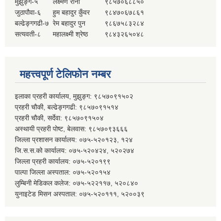
मुझुङ्ग-५
लक्ष्मण राना
९८५७०६८८५०
जुठापौवा-६
हुम बहादुर कुँवर
९८४७०६७८६१
बल्ढेङ्गगढी-७
रेम बहादुर पुन
९८६७५८३२८४
सत्यवती-८
महालक्ष्मी श्रेष्ठ
९८४३२६५०४८
महत्त्वपूर्ण टेलिफोन नम्बर
इलाका प्रहरी कार्यालय, मुझुङ्ग: ९८५७०९१५०२
प्रहरी चौकी, बल्ढेङ्गगढी: ९८५७०९१५१४
प्रहरी चौकी, सर्देवा: ९८५७०९१५०४
अस्थायी प्रहरी पोष्ट, बेलवास: ९८५७०९३६६६
जिल्ला प्रशासन कार्यालय: ०७५-५२०१२३, १२४
जि.स.स.को कार्यालय: ०७५-५२०४२४, ५२०२७४
जिल्ला प्रहरी कार्यालय: ०७५-५२०१९९
पाल्पा जिल्ला अस्पताल: ०७५-५२०१५४
लुम्बिनी मेडिकल कलेज: ०७५-५२२११७, ५२०८४०
युनाइटेड मिसन अस्पताल: ०७५-५२०१११, ५२००३९