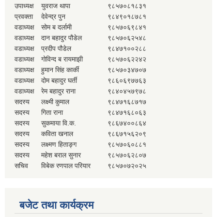
उपाध्यक्ष
युवराज थापा
९८५७०८१८३१
प्रवक्ता
देवेन्द्र पुन
९८४९०१८७८१
वडाध्यक्ष
सोम ब दर्लामी
९८५७०६९८४१
वडाध्यक्ष
दान बहादुर पौडेल
९८५७०६२५४८
वडाध्यक्ष
प्रदीप पौडेल
९८४७१००२८८
वडाध्यक्ष
गोविन्द ब रायमाझी
९८५७०६२२४२
वडाध्यक्ष
हुमान सिंह कार्की
९८५७०३४७०७
वडाध्यक्ष
दोम बहादुर घर्ती
९८६०६९७७६३
वडाध्यक्ष
रेम बहादुर राना
९८४०४५७९७८
सदस्य
लक्ष्मी कुमाल
९८४७१६८७१७
सदस्य
गिता राना
९८४७१६८०६३
सदस्य
सुकमाया वि.क.
९८६७४००८६४
सदस्य
कविता खनाल
९८६७१५६२०९
सदस्य
लक्ष्मण हिताङ्ग
९८५७०६०८८१
सदस्य
महेश बराल सुनार
९८५७०६२८०७
सचिव
विबेक रणपाल परियार
९८५७०७२०२५
बजेट तथा कार्यक्रम