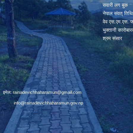
सवारी लग बुक
नेपाल संवत् तिथि
वेव एस.एम.एस. फ
भुक्तानी कारोबा
श्रम संसार
इमेल:
rainadevichhaharamun@gmail.com
info@rainadevichhaharamun.gov.np