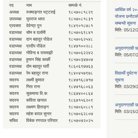
पद
नाम
सम्पर्क नं.
आर्थिक वर्ष २
अध्यक्ष
रुक्माङ्गत भट्टराई
९८५७०८१८२९
योजना छनौटको 
उपाध्यक्ष
युवराज थापा
९८५७०८१८३१
सम्बन्धी सूचना
प्रवक्ता
देवेन्द्र पुन
९८४९०१८७८१
मिति:
05/12/
वडाध्यक्ष
सोम ब दर्लामी
९८५७०६९८४१
वडाध्यक्ष
दान बहादुर पौडेल
९८५७०६२५४८
वडाध्यक्ष
प्रदीप पौडेल
९८४७१००२८८
अनुदानग्राही छ
वडाध्यक्ष
गोविन्द ब रायमाझी
९८५७०६२२४२
मिति:
05/07/
वडाध्यक्ष
हुमान सिंह कार्की
९८५७०३४७०७
वडाध्यक्ष
दोम बहादुर घर्ती
९८६०६९७७६३
वडाध्यक्ष
रेम बहादुर राना
९८४०४५७९७८
विद्यार्थी दुर्घट
सदस्य
लक्ष्मी कुमाल
९८४७१६८७१७
सूचना
सदस्य
गिता राना
९८४७१६८०६३
मिति:
03/29/
सदस्य
सुकमाया वि.क.
९८६७४००८६४
सदस्य
कविता खनाल
९८६७१५६२०९
अनुदानग्राही छ
सदस्य
लक्ष्मण हिताङ्ग
९८५७०६०८८१
मिति:
03/15/
सदस्य
महेश बराल सुनार
९८५७०६२८०७
सचिव
विबेक रणपाल परियार
९८५७०७२०२५