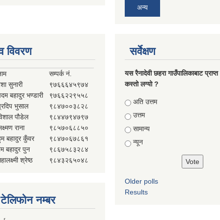
अन्य
व विवरण
सर्वेक्षण
यस रैनादेवी छहरा गाउँपालिकाबाट प्राप्त
नाम
सम्पर्क नं.
कस्तो लग्यो ?
ेशा सुनारी
९७६६६४५९७४
पदम बहादुर भण्डारी
९७६६२२९५५८
Choices
अति उत्तम
प्रदिप भुसाल
९८४७००३८२८
उत्तम
विशाल पौडेल
९८४४७९४७९७
क्ष्मण राना
९८५७०६८८५०
सामान्य
ुम बहादुर कुँवर
९८४७०६७८६१
न्यून
ेम बहादुर पुन
९८६७५८३२८४
हालक्ष्मी श्रेष्ठ
९८४३२६५०४८
Older polls
Results
्ण टेलिफोन नम्बर