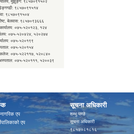
ार्यालय, मुझुङ्ग: ९८५७०९१५०२
ल्ढेङ्गगढी: ९८५७०९१५१४
र्देवा: ९८५७०९१५०४
 पोष्ट, बेलवास: ९८५७०९३६६६
न कार्यालय: ०७५-५२०१२३, १२४
र्यालय: ०७५-५२०४२४, ५२०२७४
कार्यालय: ०७५-५२०१९९
 अस्पताल: ०७५-५२०१५४
कल कलेज: ०७५-५२२११७, ५२०८४०
न अस्पताल: ०७५-५२०१११, ५२००३९
ङ्क
सूचना अधिकारी
 नागरिक एप
शम्भु पाण्डे
सूचना अधिकारी
ाउँपालिकाको एप
९८५७०८१८१६