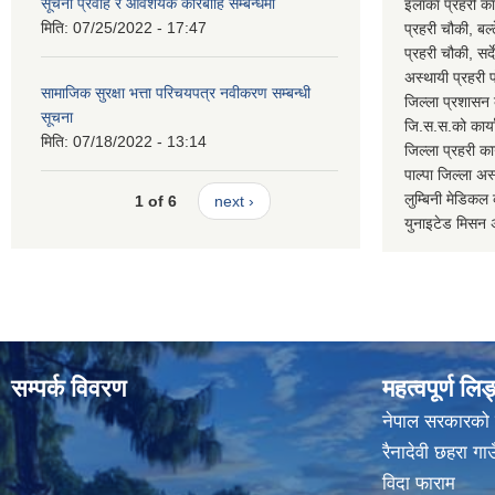
सूचना प्रवाह र आवशर्यक कारबाहि सम्बन्धमा
इलाका प्रहरी क
मिति:
07/25/2022 - 17:47
प्रहरी चौकी, ब
प्रहरी चौकी, स
अस्थायी प्रहरी
सामाजिक सुरक्षा भत्ता परिचयपत्र नवीकरण सम्बन्धी
जिल्ला प्रशास
सूचना
जि.स.स.को का
मिति:
07/18/2022 - 13:14
जिल्ला प्रहरी 
पाल्पा जिल्ला
लुम्बिनी मेडि
1 of 6
next ›
युनाइटेड मिस
सम्पर्क विवरण
महत्वपूर्ण लि
नेपाल सरकारको
रैनादेवी छहरा ग
विदा फाराम