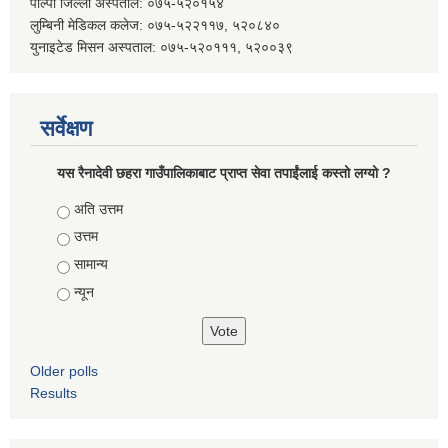
पाल्पा जिल्ला अस्पताल: ०७५-५२०१५४
लुम्बिनी मेडिकल कलेज: ०७५-५२२११७, ५२०८४०
युनाइटेड मिसन अस्पताल: ०७५-५२०१११, ५२००३९
सर्वेक्षण
यस रैनादेवी छहरा गाउँपालिकाबाट प्राप्त सेवा तपाईंलाई कस्तो लग्यो ?
Choices
अति उत्तम
उत्तम
सामान्य
न्यून
Older polls
Results