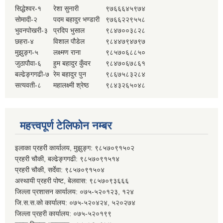
सिद्धेश्वर-१
रेशा सुनारी
९७६६६४५९७४
सोमादी-२
पदम बहादुर भण्डारी
९७६६२२९५५८
भुवनपोखरी-३
प्रदिप भुसाल
९८४७००३८२८
छहरा-४
विशाल पौडेल
९८४४७९४७९७
मुझुङ्ग-५
लक्ष्मण राना
९८५७०६८८५०
जुठापौवा-६
हुम बहादुर कुँवर
९८४७०६७८६१
बल्ढेङ्गगढी-७
रेम बहादुर पुन
९८६७५८३२८४
सत्यवती-८
महालक्ष्मी श्रेष्ठ
९८४३२६५०४८
महत्त्वपूर्ण टेलिफोन नम्बर
इलाका प्रहरी कार्यालय, मुझुङ्ग: ९८५७०९१५०२
प्रहरी चौकी, बल्ढेङ्गगढी: ९८५७०९१५१४
प्रहरी चौकी, सर्देवा: ९८५७०९१५०४
अस्थायी प्रहरी पोष्ट, बेलवास: ९८५७०९३६६६
जिल्ला प्रशासन कार्यालय: ०७५-५२०१२३, १२४
जि.स.स.को कार्यालय: ०७५-५२०४२४, ५२०२७४
जिल्ला प्रहरी कार्यालय: ०७५-५२०१९९