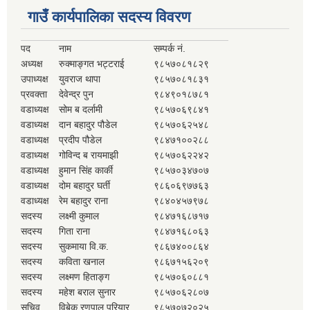
गाउँ कार्यपालिका सदस्य विवरण
पद
नाम
सम्पर्क नं.
अध्यक्ष
रुक्माङ्गत भट्टराई
९८५७०८१८२९
उपाध्यक्ष
युवराज थापा
९८५७०८१८३१
प्रवक्ता
देवेन्द्र पुन
९८४९०१८७८१
वडाध्यक्ष
सोम ब दर्लामी
९८५७०६९८४१
वडाध्यक्ष
दान बहादुर पौडेल
९८५७०६२५४८
वडाध्यक्ष
प्रदीप पौडेल
९८४७१००२८८
वडाध्यक्ष
गोविन्द ब रायमाझी
९८५७०६२२४२
वडाध्यक्ष
हुमान सिंह कार्की
९८५७०३४७०७
वडाध्यक्ष
दोम बहादुर घर्ती
९८६०६९७७६३
वडाध्यक्ष
रेम बहादुर राना
९८४०४५७९७८
सदस्य
लक्ष्मी कुमाल
९८४७१६८७१७
सदस्य
गिता राना
९८४७१६८०६३
सदस्य
सुकमाया वि.क.
९८६७४००८६४
सदस्य
कविता खनाल
९८६७१५६२०९
सदस्य
लक्ष्मण हिताङ्ग
९८५७०६०८८१
सदस्य
महेश बराल सुनार
९८५७०६२८०७
सचिव
विबेक रणपाल परियार
९८५७०७२०२५