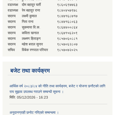
वडाध्यक्ष
दोम बहादुर घर्ती
९८६०६९७७६३
वडाध्यक्ष
रेम बहादुर राना
९८४०४५७९७८
सदस्य
लक्ष्मी कुमाल
९८४७१६८७१७
सदस्य
गिता राना
९८४७१६८०६३
सदस्य
सुकमाया वि.क.
९८६७४००८६४
सदस्य
कविता खनाल
९८६७१५६२०९
सदस्य
लक्ष्मण हिताङ्ग
९८५७०६०८८१
सदस्य
महेश बराल सुनार
९८५७०६२८०७
सचिव
विबेक रणपाल परियार
९८५७०७२०२५
बजेट तथा कार्यक्रम
आर्थिक वर्ष २०८३/८४ को नीति तथा कार्यक्रम, बजेट र योजना छनौटको लागि
राय सुझाव उपलब्ध गराउने सम्बन्धी सूचना ।
मिति:
05/12/2026 - 16:23
अनुदानग्राही छनोट गरिएको सम्बन्धमा ।