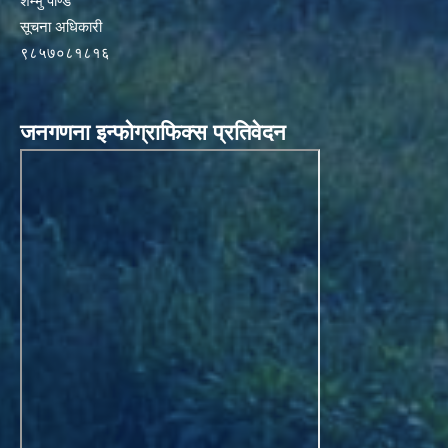
शम्भु पाण्डे
सूचना अधिकारी
९८५७०८१८१६
जनगणना इन्फोग्राफिक्स प्रतिवेदन