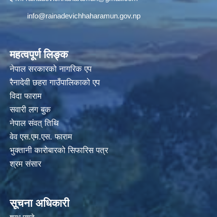
info@rainadevichhaharamun.gov.np
महत्वपूर्ण लिङ्क
नेपाल सरकारको नागरिक एप
रैनादेवी छहरा गाउँपालिकाको एप
विदा फाराम
सवारी लग बुक
नेपाल संवत् तिथि
वेव एस.एम.एस. फाराम
भुक्तानी कारोबारको सिफारिस पत्र
श्रम संसार
सूचना अधिकारी