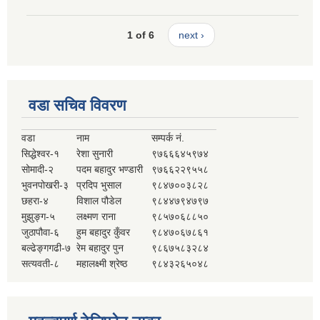
1 of 6
next ›
वडा सचिव विवरण
वडा
नाम
सम्पर्क नं.
सिद्धेश्वर-१
रेशा सुनारी
९७६६६४५९७४
सोमादी-२
पदम बहादुर भण्डारी
९७६६२२९५५८
भुवनपोखरी-३
प्रदिप भुसाल
९८४७००३८२८
छहरा-४
विशाल पौडेल
९८४४७९४७९७
मुझुङ्ग-५
लक्ष्मण राना
९८५७०६८८५०
जुठापौवा-६
हुम बहादुर कुँवर
९८४७०६७८६१
बल्ढेङ्गगढी-७
रेम बहादुर पुन
९८६७५८३२८४
सत्यवती-८
महालक्ष्मी श्रेष्ठ
९८४३२६५०४८