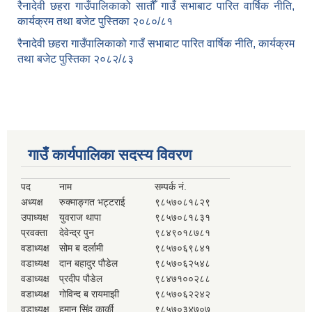
रैनादेवी छहरा गाउँपालिकाको सातौँ गाउँ सभाबाट पारित वार्षिक नीति,
कार्यक्रम तथा बजेट पुस्तिका २०८०/८१
रैनादेवी छहरा गाउँपालिकाको गाउँ सभाबाट पारित वार्षिक नीति, कार्यक्रम
तथा बजेट पुस्तिका २०८२/८३
गाउँ कार्यपालिका सदस्य विवरण
पद
नाम
सम्पर्क नं.
अध्यक्ष
रुक्माङ्गत भट्टराई
९८५७०८१८२९
उपाध्यक्ष
युवराज थापा
९८५७०८१८३१
प्रवक्ता
देवेन्द्र पुन
९८४९०१८७८१
वडाध्यक्ष
सोम ब दर्लामी
९८५७०६९८४१
वडाध्यक्ष
दान बहादुर पौडेल
९८५७०६२५४८
वडाध्यक्ष
प्रदीप पौडेल
९८४७१००२८८
वडाध्यक्ष
गोविन्द ब रायमाझी
९८५७०६२२४२
वडाध्यक्ष
हुमान सिंह कार्की
९८५७०३४७०७