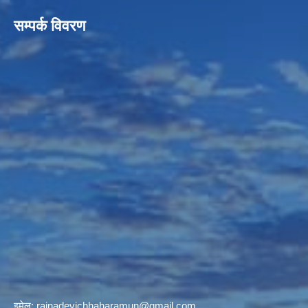
सम्पर्क विवरण
इमेल:
rainadevichhaharamun@gmail.com