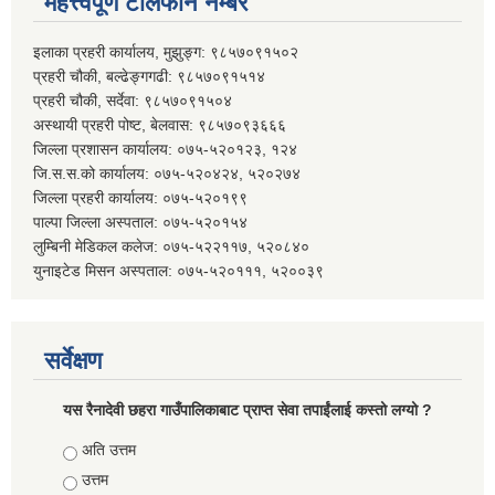
महत्त्वपूर्ण टेलिफोन नम्बर
इलाका प्रहरी कार्यालय, मुझुङ्ग: ९८५७०९१५०२
प्रहरी चौकी, बल्ढेङ्गगढी: ९८५७०९१५१४
प्रहरी चौकी, सर्देवा: ९८५७०९१५०४
अस्थायी प्रहरी पोष्ट, बेलवास: ९८५७०९३६६६
जिल्ला प्रशासन कार्यालय: ०७५-५२०१२३, १२४
जि.स.स.को कार्यालय: ०७५-५२०४२४, ५२०२७४
जिल्ला प्रहरी कार्यालय: ०७५-५२०१९९
पाल्पा जिल्ला अस्पताल: ०७५-५२०१५४
लुम्बिनी मेडिकल कलेज: ०७५-५२२११७, ५२०८४०
युनाइटेड मिसन अस्पताल: ०७५-५२०१११, ५२००३९
सर्वेक्षण
यस रैनादेवी छहरा गाउँपालिकाबाट प्राप्त सेवा तपाईंलाई कस्तो लग्यो ?
Choices
अति उत्तम
उत्तम