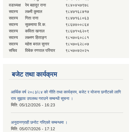
वडाध्यक्ष
रेम बहादुर राना
९८४०४५७९७८
सदस्य
लक्ष्मी कुमाल
९८४७१६८७१७
सदस्य
गिता राना
९८४७१६८०६३
सदस्य
सुकमाया वि.क.
९८६७४००८६४
सदस्य
कविता खनाल
९८६७१५६२०९
सदस्य
लक्ष्मण हिताङ्ग
९८५७०६०८८१
सदस्य
महेश बराल सुनार
९८५७०६२८०७
सचिव
विबेक रणपाल परियार
९८५७०७२०२५
बजेट तथा कार्यक्रम
आर्थिक वर्ष २०८३/८४ को नीति तथा कार्यक्रम, बजेट र योजना छनौटको लागि
राय सुझाव उपलब्ध गराउने सम्बन्धी सूचना ।
मिति:
05/12/2026 - 16:23
अनुदानग्राही छनोट गरिएको सम्बन्धमा ।
मिति:
05/07/2026 - 17:12