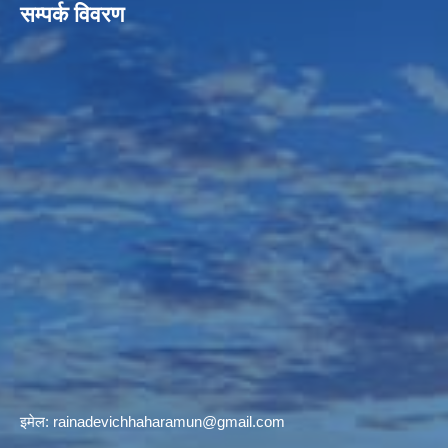
सम्पर्क विवरण
इमेल:
rainadevichhaharamun@gmail.com