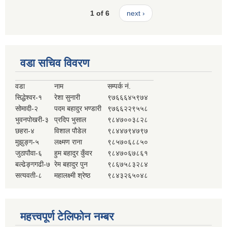
1 of 6
next ›
वडा सचिव विवरण
वडा
नाम
सम्पर्क नं.
सिद्धेश्वर-१
रेशा सुनारी
९७६६६४५९७४
सोमादी-२
पदम बहादुर भण्डारी
९७६६२२९५५८
भुवनपोखरी-३
प्रदिप भुसाल
९८४७००३८२८
छहरा-४
विशाल पौडेल
९८४४७९४७९७
मुझुङ्ग-५
लक्ष्मण राना
९८५७०६८८५०
जुठापौवा-६
हुम बहादुर कुँवर
९८४७०६७८६१
बल्ढेङ्गगढी-७
रेम बहादुर पुन
९८६७५८३२८४
सत्यवती-८
महालक्ष्मी श्रेष्ठ
९८४३२६५०४८
महत्त्वपूर्ण टेलिफोन नम्बर