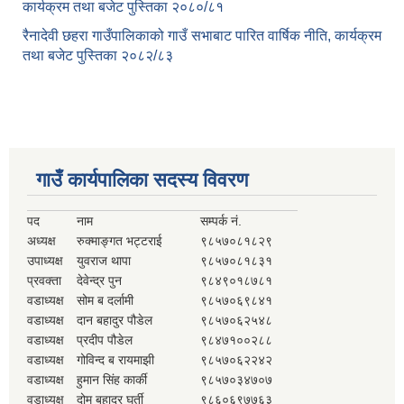
कार्यक्रम तथा बजेट पुस्तिका २०८०/८१
रैनादेवी छहरा गाउँपालिकाको गाउँ सभाबाट पारित वार्षिक नीति, कार्यक्रम
तथा बजेट पुस्तिका २०८२/८३
गाउँ कार्यपालिका सदस्य विवरण
पद
नाम
सम्पर्क नं.
अध्यक्ष
रुक्माङ्गत भट्टराई
९८५७०८१८२९
उपाध्यक्ष
युवराज थापा
९८५७०८१८३१
प्रवक्ता
देवेन्द्र पुन
९८४९०१८७८१
वडाध्यक्ष
सोम ब दर्लामी
९८५७०६९८४१
वडाध्यक्ष
दान बहादुर पौडेल
९८५७०६२५४८
वडाध्यक्ष
प्रदीप पौडेल
९८४७१००२८८
वडाध्यक्ष
गोविन्द ब रायमाझी
९८५७०६२२४२
वडाध्यक्ष
हुमान सिंह कार्की
९८५७०३४७०७
वडाध्यक्ष
दोम बहादुर घर्ती
९८६०६९७७६३