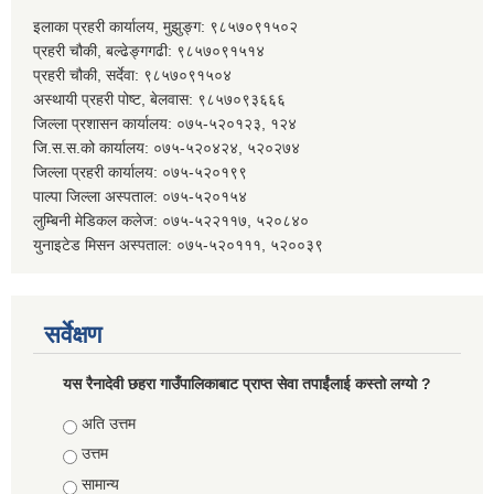
इलाका प्रहरी कार्यालय, मुझुङ्ग: ९८५७०९१५०२
प्रहरी चौकी, बल्ढेङ्गगढी: ९८५७०९१५१४
प्रहरी चौकी, सर्देवा: ९८५७०९१५०४
अस्थायी प्रहरी पोष्ट, बेलवास: ९८५७०९३६६६
जिल्ला प्रशासन कार्यालय: ०७५-५२०१२३, १२४
जि.स.स.को कार्यालय: ०७५-५२०४२४, ५२०२७४
जिल्ला प्रहरी कार्यालय: ०७५-५२०१९९
पाल्पा जिल्ला अस्पताल: ०७५-५२०१५४
लुम्बिनी मेडिकल कलेज: ०७५-५२२११७, ५२०८४०
युनाइटेड मिसन अस्पताल: ०७५-५२०१११, ५२००३९
सर्वेक्षण
यस रैनादेवी छहरा गाउँपालिकाबाट प्राप्त सेवा तपाईंलाई कस्तो लग्यो ?
Choices
अति उत्तम
उत्तम
सामान्य