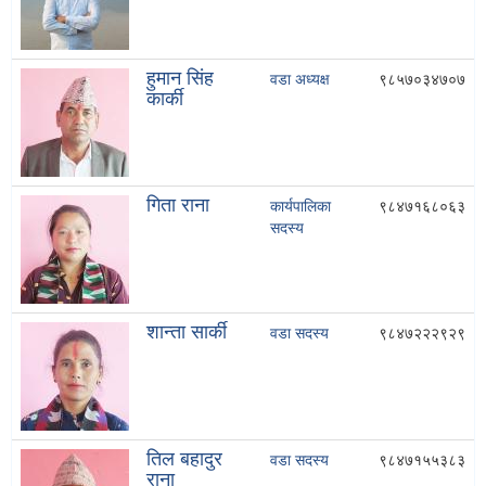
हुमान सिंह
वडा अध्यक्ष
९८५७०३४७०७
कार्की
गिता राना
कार्यपालिका
९८४७१६८०६३
सदस्य
शान्ता सार्की
वडा सदस्य
९८४७२२२९२९
तिल बहादुर
वडा सदस्य
९८४७१५५३८३
राना