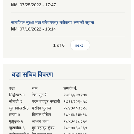
मिति:
07/25/2022 - 17:47
सामाजिक सुरक्षा भत्ता परिचयपत्र नवीकरण सम्बन्धी सूचना
मिति:
07/18/2022 - 13:14
1 of 6
next ›
वडा सचिव विवरण
वडा
नाम
सम्पर्क नं.
सिद्धेश्वर-१
रेशा सुनारी
९७६६६४५९७४
सोमादी-२
पदम बहादुर भण्डारी
९७६६२२९५५८
भुवनपोखरी-३
प्रदिप भुसाल
९८४७००३८२८
छहरा-४
विशाल पौडेल
९८४४७९४७९७
मुझुङ्ग-५
लक्ष्मण राना
९८५७०६८८५०
जुठापौवा-६
हुम बहादुर कुँवर
९८४७०६७८६१