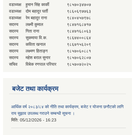
वडाध्यक्ष
हुमान सिंह कार्की
९८५७०३४७०७
वडाध्यक्ष
दोम बहादुर घर्ती
९८६०६९७७६३
वडाध्यक्ष
रेम बहादुर राना
९८४०४५७९७८
सदस्य
लक्ष्मी कुमाल
९८४७१६८७१७
सदस्य
गिता राना
९८४७१६८०६३
सदस्य
सुकमाया वि.क.
९८६७४००८६४
सदस्य
कविता खनाल
९८६७१५६२०९
सदस्य
लक्ष्मण हिताङ्ग
९८५७०६०८८१
सदस्य
महेश बराल सुनार
९८५७०६२८०७
सचिव
विबेक रणपाल परियार
९८५७०७२०२५
बजेट तथा कार्यक्रम
आर्थिक वर्ष २०८३/८४ को नीति तथा कार्यक्रम, बजेट र योजना छनौटको लागि
राय सुझाव उपलब्ध गराउने सम्बन्धी सूचना ।
मिति:
05/12/2026 - 16:23