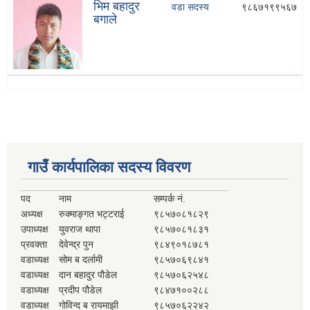
भिम बहादुर
वडा सदस्य
९८६७१९९५६७
बगाले
गाउँ कार्यपालिका सदस्य विवरण
पद
नाम
सम्पर्क नं.
अध्यक्ष
रुक्माङ्गत भट्टराई
९८५७०८१८२९
उपाध्यक्ष
युवराज थापा
९८५७०८१८३१
प्रवक्ता
देवेन्द्र पुन
९८४९०१८७८१
वडाध्यक्ष
सोम ब दर्लामी
९८५७०६९८४१
वडाध्यक्ष
दान बहादुर पौडेल
९८५७०६२५४८
वडाध्यक्ष
प्रदीप पौडेल
९८४७१००२८८
वडाध्यक्ष
गोविन्द ब रायमाझी
९८५७०६२२४२