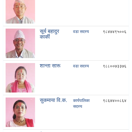
सूर्य बहादुर
वडा सदस्य
९८४७४९५००६
कार्की
शान्ता सारू
वडा सदस्य
९८८००७३३७६
सुकमाया वि.क.
कार्यपालिका
९८६७४००८६४
सदस्य