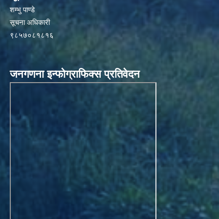
शम्भु पाण्डे
सूचना अधिकारी
९८५७०८१८१६
जनगणना इन्फोग्राफिक्स प्रतिवेदन