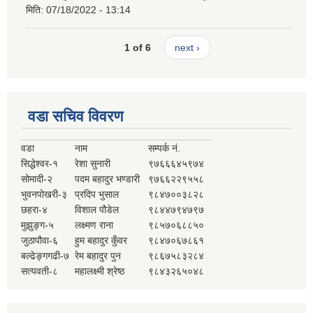
मिति:
07/18/2022 - 13:14
1 of 6
next ›
वडा सचिव विवरण
वडा
नाम
सम्पर्क नं.
सिद्धेश्वर-१
रेशा सुनारी
९७६६६४५९७४
सोमादी-२
पदम बहादुर भण्डारी
९७६६२२९५५८
भुवनपोखरी-३
प्रदिप भुसाल
९८४७००३८२८
छहरा-४
विशाल पौडेल
९८४४७९४७९७
मुझुङ्ग-५
लक्ष्मण राना
९८५७०६८८५०
जुठापौवा-६
हुम बहादुर कुँवर
९८४७०६७८६१
बल्ढेङ्गगढी-७
रेम बहादुर पुन
९८६७५८३२८४
सत्यवती-८
महालक्ष्मी श्रेष्ठ
९८४३२६५०४८