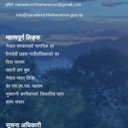
इमेल:
rainadevichhaharamun@gmail.com
info@rainadevichhaharamun.gov.np
महत्वपूर्ण लिङ्क
नेपाल सरकारको नागरिक एप
रैनादेवी छहरा गाउँपालिकाको एप
विदा फाराम
सवारी लग बुक
नेपाल संवत् तिथि
वेव एस.एम.एस. फाराम
भुक्तानी कारोबारको सिफारिस पत्र
श्रम संसार
सूचना अधिकारी