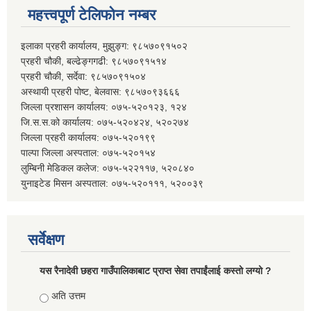
महत्त्वपूर्ण टेलिफोन नम्बर
इलाका प्रहरी कार्यालय, मुझुङ्ग: ९८५७०९१५०२
प्रहरी चौकी, बल्ढेङ्गगढी: ९८५७०९१५१४
प्रहरी चौकी, सर्देवा: ९८५७०९१५०४
अस्थायी प्रहरी पोष्ट, बेलवास: ९८५७०९३६६६
जिल्ला प्रशासन कार्यालय: ०७५-५२०१२३, १२४
जि.स.स.को कार्यालय: ०७५-५२०४२४, ५२०२७४
जिल्ला प्रहरी कार्यालय: ०७५-५२०१९९
पाल्पा जिल्ला अस्पताल: ०७५-५२०१५४
लुम्बिनी मेडिकल कलेज: ०७५-५२२११७, ५२०८४०
युनाइटेड मिसन अस्पताल: ०७५-५२०१११, ५२००३९
सर्वेक्षण
यस रैनादेवी छहरा गाउँपालिकाबाट प्राप्त सेवा तपाईंलाई कस्तो लग्यो ?
Choices
अति उत्तम