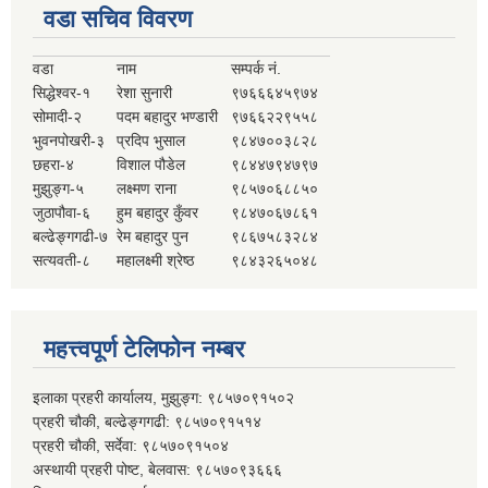
वडा सचिव विवरण
वडा
नाम
सम्पर्क नं.
सिद्धेश्वर-१
रेशा सुनारी
९७६६६४५९७४
सोमादी-२
पदम बहादुर भण्डारी
९७६६२२९५५८
भुवनपोखरी-३
प्रदिप भुसाल
९८४७००३८२८
छहरा-४
विशाल पौडेल
९८४४७९४७९७
मुझुङ्ग-५
लक्ष्मण राना
९८५७०६८८५०
जुठापौवा-६
हुम बहादुर कुँवर
९८४७०६७८६१
बल्ढेङ्गगढी-७
रेम बहादुर पुन
९८६७५८३२८४
सत्यवती-८
महालक्ष्मी श्रेष्ठ
९८४३२६५०४८
महत्त्वपूर्ण टेलिफोन नम्बर
इलाका प्रहरी कार्यालय, मुझुङ्ग: ९८५७०९१५०२
प्रहरी चौकी, बल्ढेङ्गगढी: ९८५७०९१५१४
प्रहरी चौकी, सर्देवा: ९८५७०९१५०४
अस्थायी प्रहरी पोष्ट, बेलवास: ९८५७०९३६६६