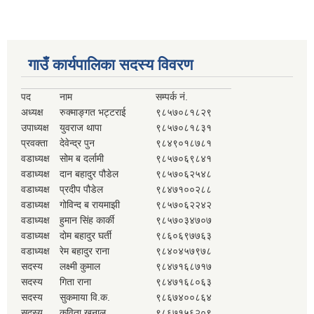
गाउँ कार्यपालिका सदस्य विवरण
पद
नाम
सम्पर्क नं.
अध्यक्ष
रुक्माङ्गत भट्टराई
९८५७०८१८२९
उपाध्यक्ष
युवराज थापा
९८५७०८१८३१
प्रवक्ता
देवेन्द्र पुन
९८४९०१८७८१
वडाध्यक्ष
सोम ब दर्लामी
९८५७०६९८४१
वडाध्यक्ष
दान बहादुर पौडेल
९८५७०६२५४८
वडाध्यक्ष
प्रदीप पौडेल
९८४७१००२८८
वडाध्यक्ष
गोविन्द ब रायमाझी
९८५७०६२२४२
वडाध्यक्ष
हुमान सिंह कार्की
९८५७०३४७०७
वडाध्यक्ष
दोम बहादुर घर्ती
९८६०६९७७६३
वडाध्यक्ष
रेम बहादुर राना
९८४०४५७९७८
सदस्य
लक्ष्मी कुमाल
९८४७१६८७१७
सदस्य
गिता राना
९८४७१६८०६३
सदस्य
सुकमाया वि.क.
९८६७४००८६४
सदस्य
कविता खनाल
९८६७१५६२०९