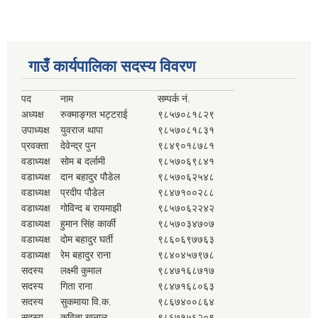
गाउँ कार्यपालिका सदस्य विवरण
पद
नाम
सम्पर्क नं.
अध्यक्ष
रुक्माङ्गत भट्टराई
९८५७०८१८२९
उपाध्यक्ष
युवराज थापा
९८५७०८१८३१
प्रवक्ता
देवेन्द्र पुन
९८४९०१८७८१
वडाध्यक्ष
सोम ब दर्लामी
९८५७०६९८४१
वडाध्यक्ष
दान बहादुर पौडेल
९८५७०६२५४८
वडाध्यक्ष
प्रदीप पौडेल
९८४७१००२८८
वडाध्यक्ष
गोविन्द ब रायमाझी
९८५७०६२२४२
वडाध्यक्ष
हुमान सिंह कार्की
९८५७०३४७०७
वडाध्यक्ष
दोम बहादुर घर्ती
९८६०६९७७६३
वडाध्यक्ष
रेम बहादुर राना
९८४०४५७९७८
सदस्य
लक्ष्मी कुमाल
९८४७१६८७१७
सदस्य
गिता राना
९८४७१६८०६३
सदस्य
सुकमाया वि.क.
९८६७४००८६४
सदस्य
कविता खनाल
९८६७१५६२०९