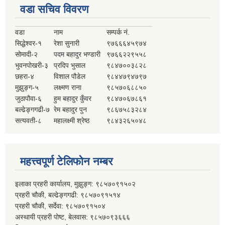
वडा सचिव विवरण
वडा
नाम
सम्पर्क नं.
सिद्धेश्वर-१
रेशा सुनारी
९७६६६४५९७४
सोमादी-२
पदम बहादुर भण्डारी
९७६६२२९५५८
भुवनपोखरी-३
प्रदिप भुसाल
९८४७००३८२८
छहरा-४
विशाल पौडेल
९८४४७९४७९७
मुझुङ्ग-५
लक्ष्मण राना
९८५७०६८८५०
जुठापौवा-६
हुम बहादुर कुँवर
९८४७०६७८६१
बल्ढेङ्गगढी-७
रेम बहादुर पुन
९८६७५८३२८४
सत्यवती-८
महालक्ष्मी श्रेष्ठ
९८४३२६५०४८
महत्त्वपूर्ण टेलिफोन नम्बर
इलाका प्रहरी कार्यालय, मुझुङ्ग: ९८५७०९१५०२
प्रहरी चौकी, बल्ढेङ्गगढी: ९८५७०९१५१४
प्रहरी चौकी, सर्देवा: ९८५७०९१५०४
अस्थायी प्रहरी पोष्ट, बेलवास: ९८५७०९३६६६