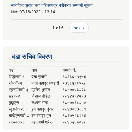
सामाजिक सुरक्षा भत्ता परिचयपत्र नवीकरण सम्बन्धी सूचना
मिति:
07/18/2022 - 13:14
1 of 6
next ›
वडा सचिव विवरण
वडा
नाम
सम्पर्क नं.
सिद्धेश्वर-१
रेशा सुनारी
९७६६६४५९७४
सोमादी-२
पदम बहादुर भण्डारी
९७६६२२९५५८
भुवनपोखरी-३
प्रदिप भुसाल
९८४७००३८२८
छहरा-४
विशाल पौडेल
९८४४७९४७९७
मुझुङ्ग-५
लक्ष्मण राना
९८५७०६८८५०
जुठापौवा-६
हुम बहादुर कुँवर
९८४७०६७८६१
बल्ढेङ्गगढी-७
रेम बहादुर पुन
९८६७५८३२८४
सत्यवती-८
महालक्ष्मी श्रेष्ठ
९८४३२६५०४८