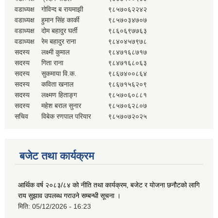
वडाध्यक्ष
गोविन्द ब रायमाझी
९८५७०६२२४२
वडाध्यक्ष
हुमान सिंह कार्की
९८५७०३४७०७
वडाध्यक्ष
दोम बहादुर घर्ती
९८६०६९७७६३
वडाध्यक्ष
रेम बहादुर राना
९८४०४५७९७८
सदस्य
लक्ष्मी कुमाल
९८४७१६८७१७
सदस्य
गिता राना
९८४७१६८०६३
सदस्य
सुकमाया वि.क.
९८६७४००८६४
सदस्य
कविता खनाल
९८६७१५६२०९
सदस्य
लक्ष्मण हिताङ्ग
९८५७०६०८८१
सदस्य
महेश बराल सुनार
९८५७०६२८०७
सचिव
विबेक रणपाल परियार
९८५७०७२०२५
बजेट तथा कार्यक्रम
आर्थिक वर्ष २०८३/८४ को नीति तथा कार्यक्रम, बजेट र योजना छनौटको लागि
राय सुझाव उपलब्ध गराउने सम्बन्धी सूचना ।
मिति:
05/12/2026 - 16:23