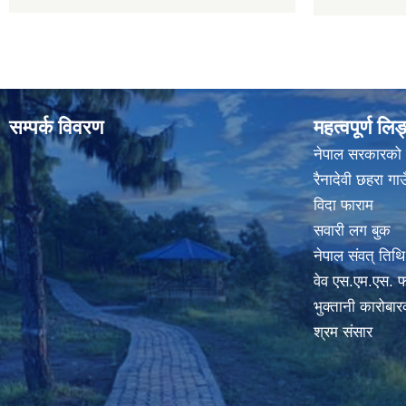
सम्पर्क विवरण
महत्वपूर्ण लि
नेपाल सरकारको
रैनादेवी छहरा ग
विदा फाराम
सवारी लग बुक
नेपाल संवत् तिथि
वेव एस.एम.एस. फ
भुक्तानी कारोबा
श्रम संसार