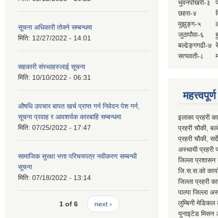
भुवनपोखरी-३
छहरा-४
मुझुङ्ग-५
ल
सूचना अधिकारी तोक्ने सम्बन्धमा
जुठापौवा-६
ह
मिति:
12/27/2022 - 14:01
बल्ढेङ्गगढी-७
र
सत्यवती-८
म
सहकारी संस्थाहरुलाई सूचना
मिति:
10/10/2022 - 06:31
महत्त्वपूर
औषधि उपचार बापत खर्च प्राप्त गर्न निवेदन पेश गर्न,
सूचना प्रवाह र आवशर्यक कारबाहि सम्बन्धमा
इलाका प्रहरी क
मिति:
07/25/2022 - 17:47
प्रहरी चौकी, ब
प्रहरी चौकी, स
अस्थायी प्रहरी
सामाजिक सुरक्षा भत्ता परिचयपत्र नवीकरण सम्बन्धी
जिल्ला प्रशास
सूचना
जि.स.स.को का
मिति:
07/18/2022 - 13:14
जिल्ला प्रहरी 
पाल्पा जिल्ला
लुम्बिनी मेडि
1 of 6
next ›
युनाइटेड मिस