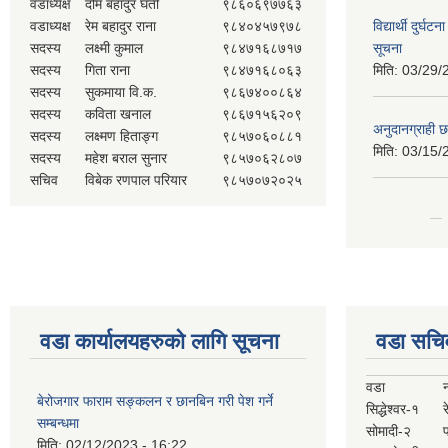
वडाध्यक्ष
दोम बहादुर घर्ती
९८६०६९७७६३
वडाध्यक्ष
रेम बहादुर राना
९८४०४५७९७८
विद्यार्थी दुर्घट
सदस्य
लक्ष्मी कुमाल
९८४७१६८७१७
सूचना
सदस्य
गिता राना
९८४७१६८०६३
मिति:
03/29/
सदस्य
सुकमाया वि.क.
९८६७४००८६४
सदस्य
कविता खनाल
९८६७१५६२०९
अनुदानग्राही छ
सदस्य
लक्ष्मण हिताङ्ग
९८५७०६०८८१
मिति:
03/15/
सदस्य
महेश बराल सुनार
९८५७०६२८०७
सचिव
विबेक रणपाल परियार
९८५७०७२०२५
वडा कार्यालयहरुको लागि सूचना
वडा सचि
वडा
बेरोजगार फाराम सङ्कलन र छानबिन गरी पेश गर्ने
सिद्धेश्वर-१
र
सम्बन्धमा
सोमादी-२
मिति:
02/12/2023 - 16:22