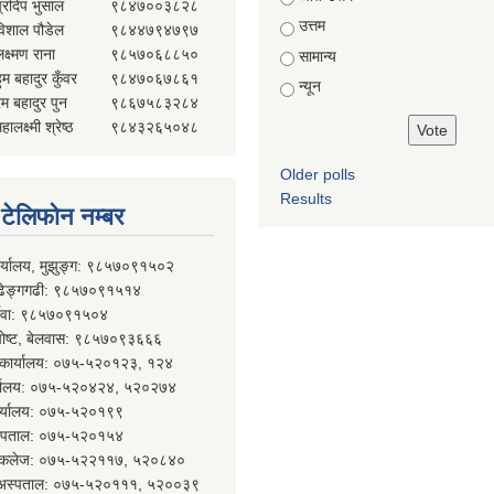
प्रदिप भुसाल
९८४७००३८२८
उत्तम
विशाल पौडेल
९८४४७९४७९७
क्ष्मण राना
९८५७०६८८५०
सामान्य
ुम बहादुर कुँवर
९८४७०६७८६१
न्यून
ेम बहादुर पुन
९८६७५८३२८४
हालक्ष्मी श्रेष्ठ
९८४३२६५०४८
Older polls
Results
्ण टेलिफोन नम्बर
ार्यालय, मुझुङ्ग: ९८५७०९१५०२
ल्ढेङ्गगढी: ९८५७०९१५१४
र्देवा: ९८५७०९१५०४
 पोष्ट, बेलवास: ९८५७०९३६६६
न कार्यालय: ०७५-५२०१२३, १२४
र्यालय: ०७५-५२०४२४, ५२०२७४
कार्यालय: ०७५-५२०१९९
 अस्पताल: ०७५-५२०१५४
कल कलेज: ०७५-५२२११७, ५२०८४०
न अस्पताल: ०७५-५२०१११, ५२००३९