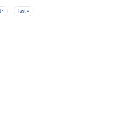
 ›
last »