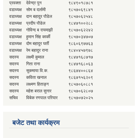
प्रवक्ता
देवेन्द्र पुन
९८४९०१८७८१
वडाध्यक्ष
सोम ब दर्लामी
९८५७०६९८४१
वडाध्यक्ष
दान बहादुर पौडेल
९८५७०६२५४८
वडाध्यक्ष
प्रदीप पौडेल
९८४७१००२८८
वडाध्यक्ष
गोविन्द ब रायमाझी
९८५७०६२२४२
वडाध्यक्ष
हुमान सिंह कार्की
९८५७०३४७०७
वडाध्यक्ष
दोम बहादुर घर्ती
९८६०६९७७६३
वडाध्यक्ष
रेम बहादुर राना
९८४०४५७९७८
सदस्य
लक्ष्मी कुमाल
९८४७१६८७१७
सदस्य
गिता राना
९८४७१६८०६३
सदस्य
सुकमाया वि.क.
९८६७४००८६४
सदस्य
कविता खनाल
९८६७१५६२०९
सदस्य
लक्ष्मण हिताङ्ग
९८५७०६०८८१
सदस्य
महेश बराल सुनार
९८५७०६२८०७
सचिव
विबेक रणपाल परियार
९८५७०७२०२५
बजेट तथा कार्यक्रम