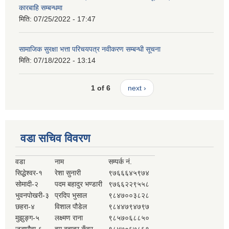
कारबाहि सम्बन्धमा
मिति:
07/25/2022 - 17:47
सामाजिक सुरक्षा भत्ता परिचयपत्र नवीकरण सम्बन्धी सूचना
मिति:
07/18/2022 - 13:14
1 of 6
next ›
वडा सचिव विवरण
वडा
नाम
सम्पर्क नं.
सिद्धेश्वर-१
रेशा सुनारी
९७६६६४५९७४
सोमादी-२
पदम बहादुर भण्डारी
९७६६२२९५५८
भुवनपोखरी-३
प्रदिप भुसाल
९८४७००३८२८
छहरा-४
विशाल पौडेल
९८४४७९४७९७
मुझुङ्ग-५
लक्ष्मण राना
९८५७०६८८५०
जुठापौवा-६
हुम बहादुर कुँवर
९८४७०६७८६१